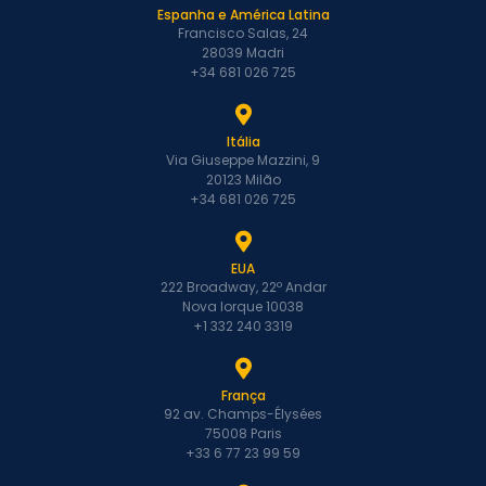
Espanha e América Latina
Francisco Salas, 24
28039 Madri
+34 681 026 725
Itália
Via Giuseppe Mazzini, 9
20123 Milão
+34 681 026 725
EUA
222 Broadway, 22º Andar
Nova Iorque 10038
+1 332 240 3319
França
92 av. Champs-Élysées
75008 Paris
+33 6 77 23 99 59