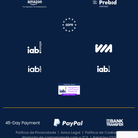
Política de Privacidade
|
Aviso Legal
|
Política de Cookies
|
Atestado de conformidade com o TCF
|
Relatório ESG