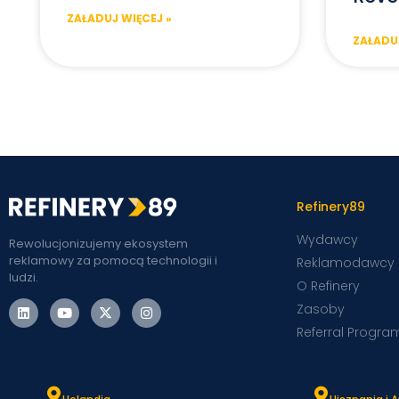
ZAŁADUJ WIĘCEJ »
ZAŁADUJ
Refinery89
Wydawcy
Rewolucjonizujemy ekosystem
reklamowy za pomocą technologii i
Reklamodawcy
ludzi.
O Refinery
Zasoby
Referral Progra