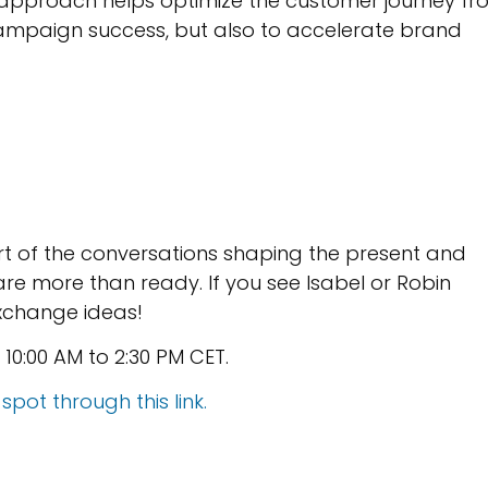
s approach helps optimize the customer journey f
e campaign success, but also to accelerate brand
rt of the conversations shaping the present and
re more than ready. If you see Isabel or Robin
exchange ideas!
10:00 AM to 2:30 PM CET.
pot through this link.