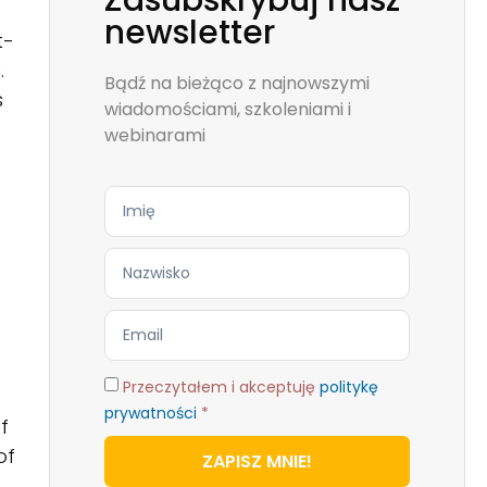
Zasubskrybuj nasz
newsletter
t-
n
.
Bądź na bieżąco z najnowszymi
s
wiadomościami, szkoleniami i
webinarami
Przeczytałem i akceptuję
politykę
prywatności
*
f
of
ZAPISZ MNIE!