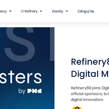
awcy
O Refinery
Zasoby
Zaloguj Się
Refinery
Digital 
Refinery89 joins Dig
official sponsors, b
digital innovation.