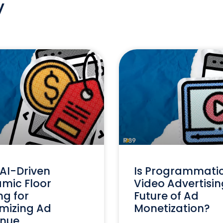
y
AI-Driven
Is Programmati
mic Floor
Video Advertisin
ng for
Future of Ad
mizing Ad
Monetization?
nue