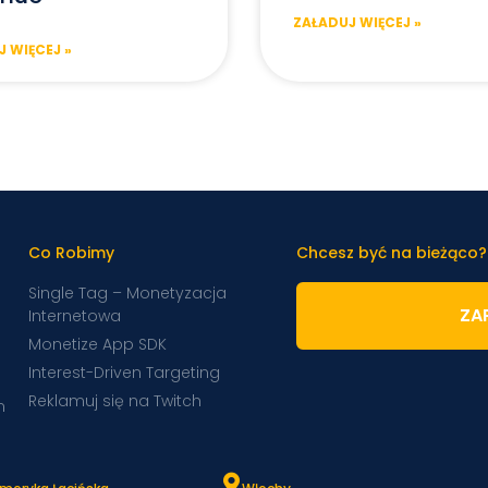
ZAŁADUJ WIĘCEJ »
 WIĘCEJ »
Co Robimy
Chcesz być na bieżąco?
Single Tag – Monetyzacja
ZAP
Internetowa
Monetize App SDK
Interest-Driven Targeting
Reklamuj się na Twitch
m