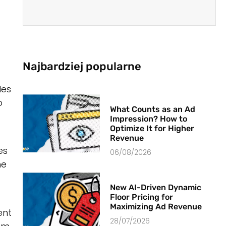
Najbardziej popularne
les
o
What Counts as an Ad
Impression? How to
Optimize It for Higher
Revenue
es
06/08/2026
he
New AI-Driven Dynamic
Floor Pricing for
Maximizing Ad Revenue
ent
28/07/2026