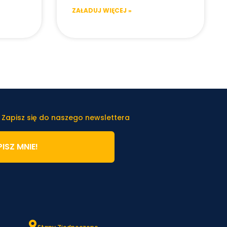
ZAŁADUJ WIĘCEJ »
 Zapisz się do naszego newslettera
ISZ MNIE!