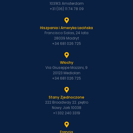
1031KS Amsterdam
+31 (06) 11 74 78 09
Hiszpania i Ameryka Łacińska
Francisco Salas, 24 lata
28039 Madryt
+34 681 026 725
Włochy
Via Giuseppe Mazzini, 9
20123 Mediolan
+34 681 026 725
Stany Zjednoczone
222 Broadway 22. piętro
Nowy Jork 10038
+1 332 240 3319
Francja