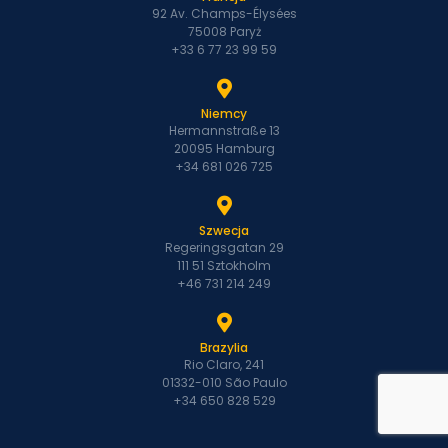
92 Av. Champs-Élysées
75008 Paryż
+33 6 77 23 99 59
Niemcy
Hermannstraße 13
20095 Hamburg
+34 681 026 725
Szwecja
Regeringsgatan 29
111 51 Sztokholm
+46 731 214 249
Brazylia
Rio Claro, 241
01332-010 São Paulo
+34 650 828 529