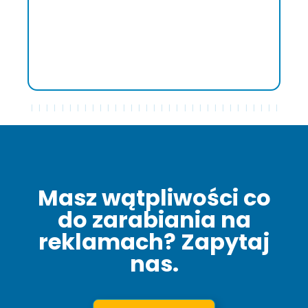
doskonałemu wsparciu Francesco Molea,
osiągniętym wynikom ekonomicznym oraz
łatwości komunikacji, która uczyniła każdy
aspekt współpracy prostszym i bardziej
bezpośrednim."
Masz wątpliwości co
do zarabiania na
reklamach? Zapytaj
nas.