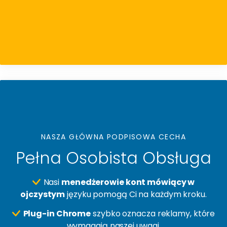
NASZA GŁÓWNA PODPISOWA CECHA
Pełna Osobista Obsługa
Nasi
menedżerowie kont mówiący w
ojczystym
języku pomogą Ci na każdym kroku.
Plug-in Chrome
szybko oznacza reklamy, które
wymagają naszej uwagi.