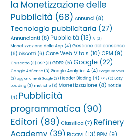
la Monetizzazione delle
Pubblicità
(68)
Annunci
(8)
Tecnologia pubblicitaria
(27)
Pubblicità
(13)
Annuncianti
(8)
AI
(2)
Gestione del consenso
Monetizzazione delle App
(4)
Core Web Vitals
(10)
CPM
(9)
(6)
biscotti
(6)
Google
(22)
GDPR
(5)
Cruscotto
(3)
DSP
(3)
Google Analytics 4
(4)
Google AdSense
(3)
Google Discover
Header Bidding
(4)
Lazy
(2)
aggiornamenti Google
(2)
KPIs
(2)
Monetizzazione
(8)
notizie
Loading
(3)
metriche
(3)
Pubblicità
(4)
programmatica
(90)
Editori
(89)
Refinery
Classifica
(7)
Academy
(39)
Ricavi
(13)
RPM
(9)