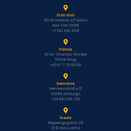
Stati Uniti
222 Broadway 22° piano
New York 10038
+1 332 240 3319
Francia
92 Av. Champs-Élysées
75008 Parigi
+33 6 77 23 99 59
Germania
Hermannstraße 13
20095 Amburgo
+34 681 026 725
Svezia
Regeringsgatan 29
111 51 Stoccolma