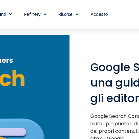
nti
Refinery
Risorse
Accesso
Google S
una gui
gli editor
Google Search Conso
aiuta i proprietari d
dei propri contenuti
sito su Google.