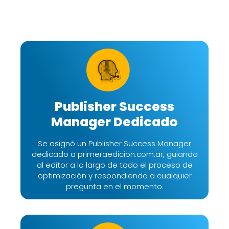
Publisher Success
Manager Dedicado
Se asignó un Publisher Success Manager
dedicado a primeraedicion.com.ar, guiando
al editor a lo largo de todo el proceso de
optimización y respondiendo a cualquier
pregunta en el momento.