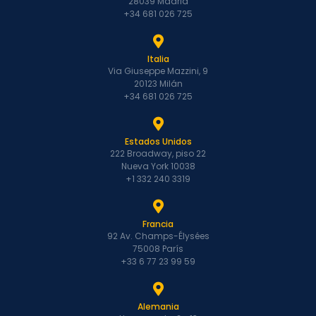
28039 Madrid
+34 681 026 725
Italia
Via Giuseppe Mazzini, 9
20123 Milán
+34 681 026 725
Estados Unidos
222 Broadway, piso 22
Nueva York 10038
+1 332 240 3319
Francia
92 Av. Champs-Élysées
75008 París
+33 6 77 23 99 59
Alemania