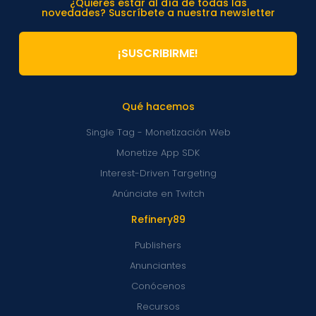
¿Quieres estar al día de todas las
novedades? Suscríbete a nuestra newsletter
¡SUSCRIBIRME!
Qué hacemos
Single Tag - Monetización Web
Monetize App SDK
Interest-Driven Targeting
Anúnciate en Twitch
Refinery89
Publishers
Anunciantes
Conócenos
Recursos