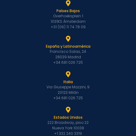
Países Bajos
Overhoeksplein 1
1031KS Ámsterdam
+31 (06) 11 74 78 09
España y Latinoamérica
Francisco Salas, 24
28039 Madrid
+34 681 026 725
Italia
Via Giuseppe Mazzini, 9
20123 Milán
+34 681 026 725
Estados Unidos
222 Broadway, piso 22
Nueva York 10038
+1 332 240 3319