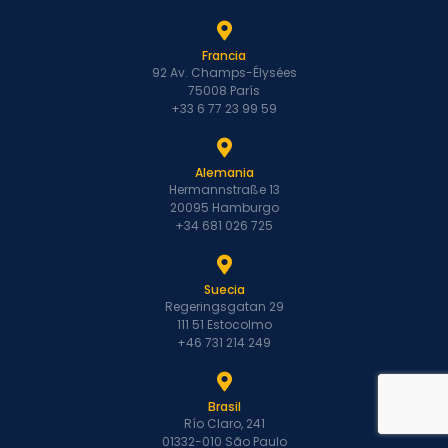
Francia
92 Av. Champs-Élysées
75008 París
+33 6 77 23 99 59
Alemania
Hermannstraße 13
20095 Hamburgo
+34 681 026 725
Suecia
Regeringsgatan 29
111 51 Estocolmo
+46 731 214 249
Brasil
Río Claro, 241
01332-010 São Paulo