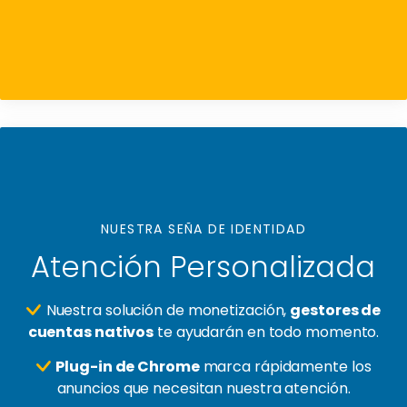
NUESTRA SEÑA DE IDENTIDAD
Atención Personalizada
Nuestra solución de monetización,
gestores de
cuentas nativos
te ayudarán en todo momento.
Plug-in de Chrome
marca rápidamente los
anuncios que necesitan nuestra atención.