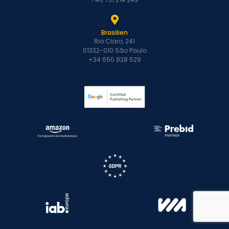
Brasilien
Rio Claro, 241
01332-010 São Paulo
+34 650 828 529