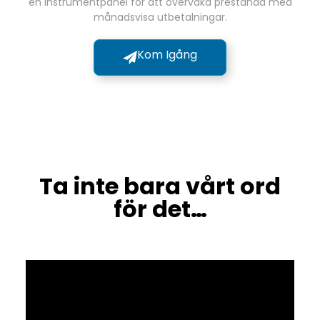
en instrumentpanel för att övervaka prestanda med
månadsvisa utbetalningar.
Kom Igång
Ta inte bara vårt ord
för det…