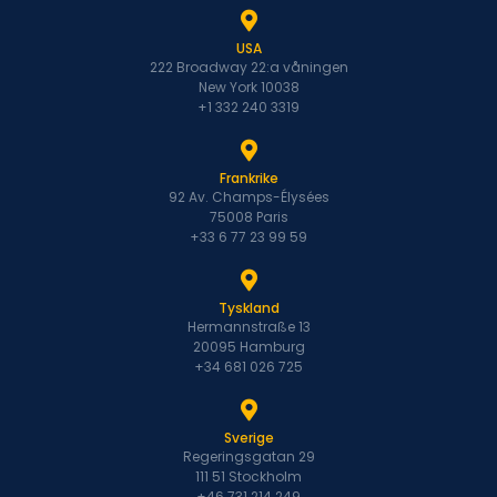
USA
222 Broadway 22:a våningen
New York 10038
+1 332 240 3319
Frankrike
92 Av. Champs-Élysées
75008 Paris
+33 6 77 23 99 59
Tyskland
Hermannstraße 13
20095 Hamburg
+34 681 026 725
Sverige
Regeringsgatan 29
111 51 Stockholm
+46 731 214 249