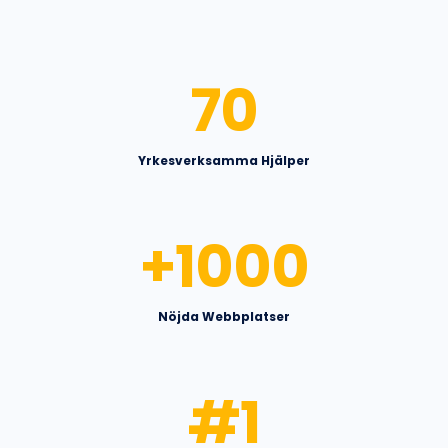
70
Yrkesverksamma Hjälper
+
1000
Nöjda Webbplatser
#
1