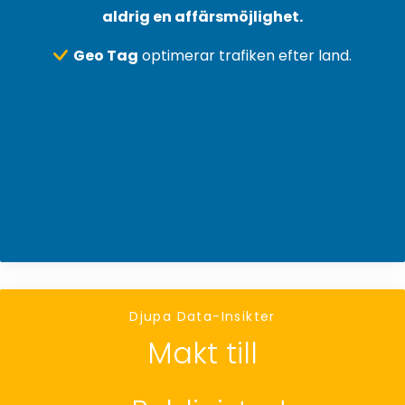
aldrig en affärsmöjlighet.
Geo Tag
optimerar trafiken efter land.
Djupa Data-Insikter
Makt till