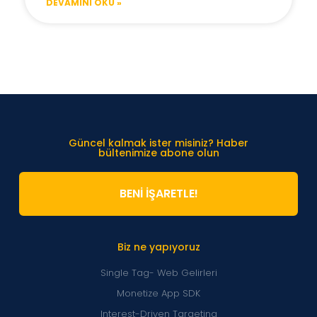
DEVAMINI OKU »
Güncel kalmak ister misiniz? Haber
bültenimize abone olun
BENİ İŞARETLE!
Biz ne yapıyoruz
Single Tag- Web Gelirleri
Monetize App SDK
Interest-Driven Targeting