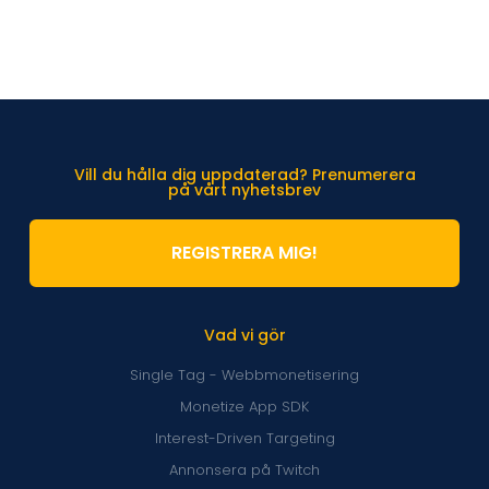
Vill du hålla dig uppdaterad? Prenumerera
på vårt nyhetsbrev
REGISTRERA MIG!
Vad vi gör
Single Tag - Webbmonetisering
Monetize App SDK
Interest-Driven Targeting
Annonsera på Twitch