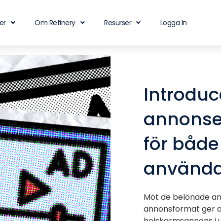
er
Om Refinery
Resurser
Logga In
Introduc
annonser
för både
använda
Möt de belönade a
annonsformat ger an
helskärmsannons i u