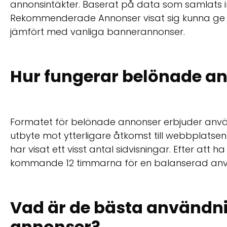
annonsintäkter. Baserat på data som samlats in f
Rekommenderade Annonser visat sig kunna ge 
jämfört med vanliga bannerannonser.
Hur fungerar belönade a
Formatet för belönade annonser erbjuder anvä
utbyte mot ytterligare åtkomst till webbplatse
har visat ett visst antal sidvisningar. Efter att h
kommande 12 timmarna för en balanserad anv
Vad är de bästa användn
annonser?