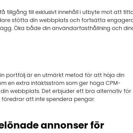
illgång till exklusivt innehåll i utbyte mot att titt
ndare stötta din webbplats och fortsätta engager
talvägg. Öka både din användarfasthållning och din
n portfölj är en utmärkt metod för att höja din
som en extra intäktsström som ger höga CPM-
din webbplats. Det erbjuder ett bra alternativ för
 föredrar att inte spendera pengar.
belönade annonser för