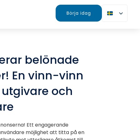
Börja idag
erar belönade
! En vinn-vinn
 utgivare och
re
nnonserna! Ett engagerande
vändare möjlighet att titta på en
tbyte mot ytterligare åtkomst till