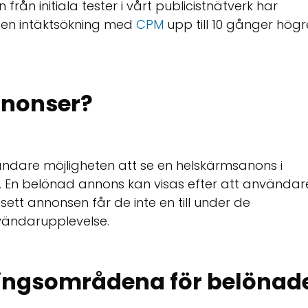
rån initiala tester i vårt publicistnätverk har
en intäktsökning med
CPM
upp till 10 gånger högr
nnonser?
ndare möjligheten att se en helskärmsanons i
n. En belönad annons kan visas efter att användar
a sett annonsen får de inte en till under de
ändarupplevelse.
ingsområdena för belönad