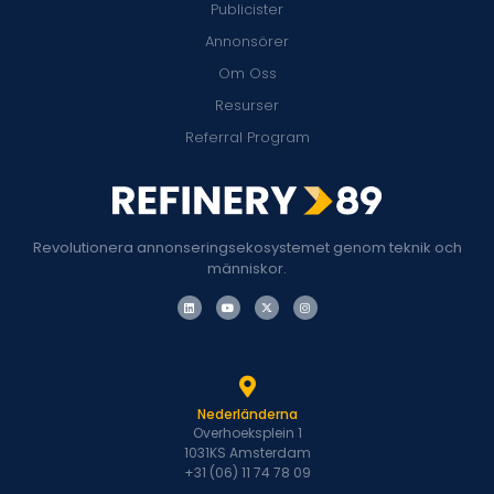
Publicister
Annonsörer
Om Oss
Resurser
Referral Program
Revolutionera annonseringsekosystemet genom teknik och
människor.
Nederländerna
Overhoeksplein 1
1031KS Amsterdam
+31 (06) 11 74 78 09