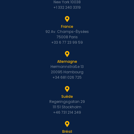
New York 10038
+1 332 240 3319
France
92 Av. Champs-Élysées
75008 Paris
+33 6 77 23 99 59
Allemagne
Hermannstraße 13
20095 Hambourg
+34 681 026 725
Suède
Regeringsgatan 29
111 51 Stockholm
+46 731 214 249
Brésil