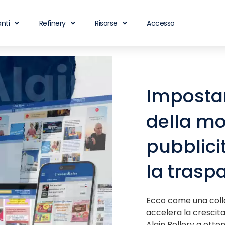
nti
Refinery
Risorse
Accesso
Impostar
della mo
pubblici
la trasp
Ecco come una colla
accelera la crescit
Alain Bollery a otte