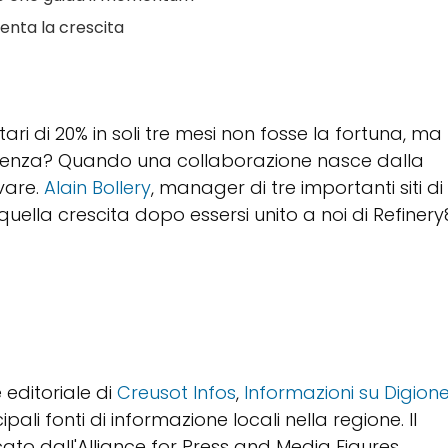
menta la crescita
itari di 20% in soli tre mesi non fosse la fortuna, ma
arenza? Quando una collaborazione nasce dalla
vare.
Alain Bollery
, manager di tre importanti siti di
quella crescita dopo essersi unito a noi di Refinery
 editoriale di
Creusot Infos
,
Informazioni su Digion
pali fonti di informazione locali nella regione. Il
icato dall'Alliance for Press and Media Figures