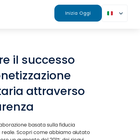
Inizia Oggi
e il successo
netizzazione
taria attraverso
arenza
borazione basata sulla fiducia
a reale. Scopri come abbiamo aiutato
nere un aumento del 201% dei ricavi