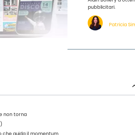
pubblicitari.
Patricia S
he non torna
a)
rio che guida il momentum