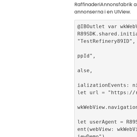
RaffinaderiAnnonsfabrik
a
annonserna i en
UIView
.
@IBOutlet var wkWebV
R89SDK.shared.initia
"TestRefinery89ID",

                          app
ppId",

                          sin
alse,

                          pub
ializationEvents: ni
let url = "https://r
wkWebView.navigation
let userAgent = R89
ent(webView: wkWebV
iewDemo")
