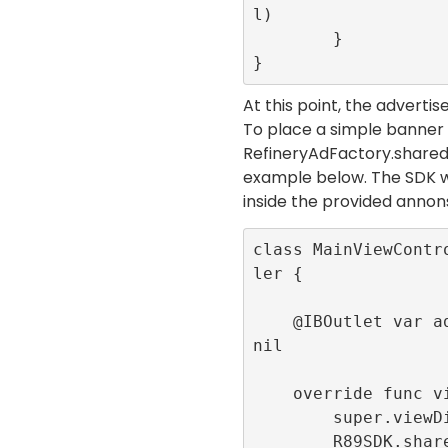
l)

        }

}
At this point, the adverti
To place a simple banner
RefineryAdFactory.share
example below. The SDK w
inside the provided
annon
class MainViewContr
ler {

    @IBOutlet var adContainer:UIView! = 
nil

    override func viewDidLoad() {

        super.viewDidLoad()

        R89SDK.shared.initialize(publis