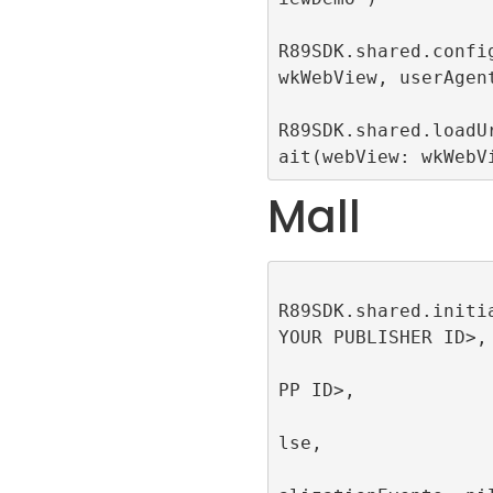
R89SDK.shared.config
wkWebView, userAgent
R89SDK.shared.loadU
ait(webView: wkWebV
Mall
R89SDK.shared.initi
YOUR PUBLISHER ID>, 
                         appId
PP ID>, 

                         singl
lse, 

                         publi