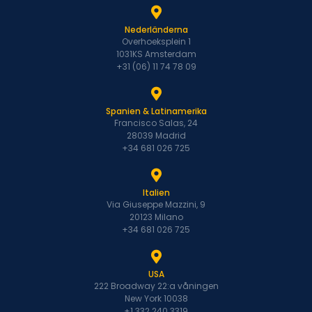
Nederländerna
Overhoeksplein 1
1031KS Amsterdam
+31 (06) 11 74 78 09
Spanien & Latinamerika
Francisco Salas, 24
28039 Madrid
+34 681 026 725
Italien
Via Giuseppe Mazzini, 9
20123 Milano
+34 681 026 725
USA
222 Broadway 22:a våningen
New York 10038
+1 332 240 3319