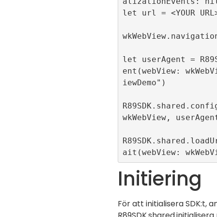
alizationEvents: nil
let url = <YOUR URL>
wkWebView.navigation
let userAgent = R89
ent(webView: wkWebV
iewDemo")

R89SDK.shared.config
wkWebView, userAgent
R89SDK.shared.loadU
ait(webView: wkWebV
Initiering
För att initialisera SDK:t, 
R89SDK.shared.initialisera