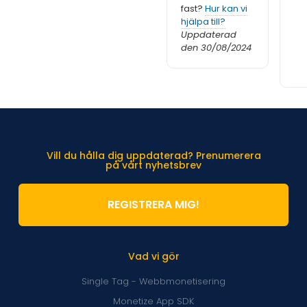
fast?
Hur kan vi
hjälpa till?
Uppdaterad
den 30/08/2024
Vill du hålla dig uppdaterad? Prenumerera
på vårt nyhetsbrev
REGISTRERA MIG!
Vad vi gör
Single Tag - Webbmonetisering
Monetize App SDK