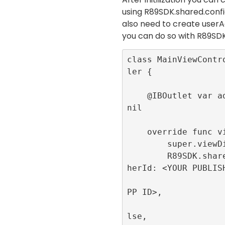
using
R89SDK.shared.con
also need to create userA
you can do so with
R89SDK
class MainViewContr
ler {

    @IBOutlet var adContainer:UIView! = 
nil

    override func viewDidLoad() {

        super.viewDidLoad()

        R89SDK.shared.initialize(publis
herId: <YOUR PUBLISH
                         appId
PP ID>, 

                         singl
lse, 
