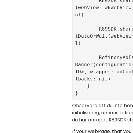
        R89SDK.shared.configureWebView
(webView: wkWebView
nt)

        R89SDK.shared.loadUrlWithConsen
tDataOrWait(webView
l)

        RefineryAdFactory.shared.create
Banner(configuration
ID>, wrapper: adCon
lbacks: nil)

    }

}
Observera att du inte be
initialisering, annonser ka
du har anropat
R89SDK.sha
If your webPage, that you