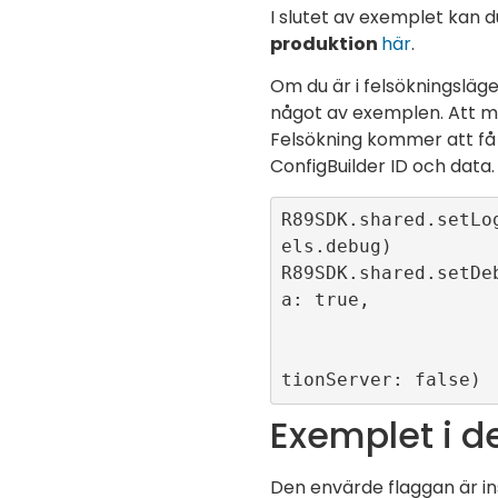
I slutet av exemplet kan d
produktion
här
.
Om du är i felsökningsläge,
något av exemplen. Att 
Felsökning kommer att få
ConfigBuilder ID och data.
R89SDK.shared.setLo
els.debug)

R89SDK.shared.setDe
a: true, 

                       forceCMP: t
                       useProduct
tionServer: false)
Exemplet i 
Den
envärde
flaggan är in