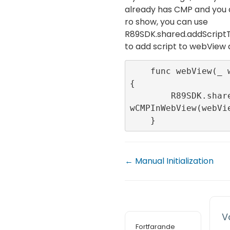
already has CMP and you 
ro show, you can use
R89SDK.shared.addScri
to add script to webView
    func webView(_ webView: WKWebView) 
{

        R89SDK.shared.addScriptToNotSho
wCMPInWebView(webVie
    }
← Manual Initialization
Va
Fortfarande