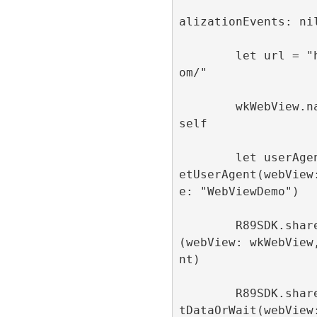
                         publi
alizationEvents: nil
        let url = "https://refinery89.c
om/"

        wkWebView.navigationDelegate = 
self

        let userAgent = R89SDK.shared.g
etUserAgent(webView
e: "WebViewDemo")

        R89SDK.shared.configureWebView
(webView: wkWebView
nt)

        R89SDK.shared.loadUrlWithConsen
tDataOrWait(webView