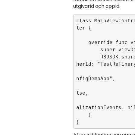
utgivarId
och
appId
.
class MainViewContr
ler {

    override func viewDidLoad() {

        super.viewDidLoad()

        R89SDK.shared.initialize(publis
herId: "TestRefinery
                         appId
nfigDemoApp", 

                         singl
lse, 

                         publi
alizationEvents: nil
    }

}
After initilization you ca