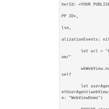
herId: <YOUR PUBLISH
                         appId
PP ID>, 

                         singl
lse, 

                         publi
alizationEvents: nil
        let url = "https://refinery89.c
om/"

        wkWebView.navigationDelegate = 
self

        let userAgent = R89SDK.shared.g
etUserAgent(webView
e: "WebViewDemo")
