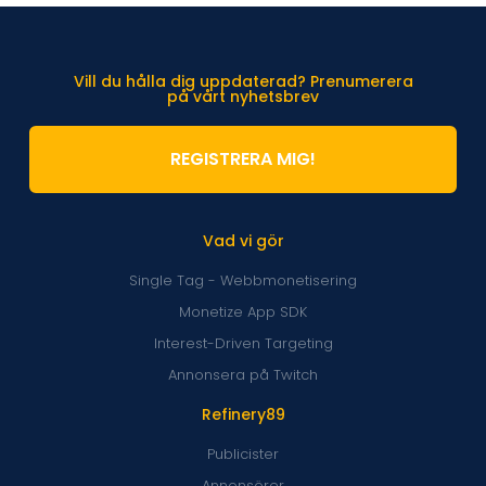
Vill du hålla dig uppdaterad? Prenumerera
på vårt nyhetsbrev
REGISTRERA MIG!
Vad vi gör
Single Tag - Webbmonetisering
Monetize App SDK
Interest-Driven Targeting
Annonsera på Twitch
Refinery89
Publicister
Annonsörer