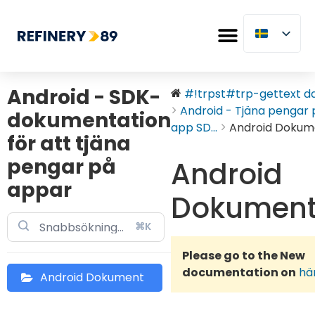
Android - SDK-
#!trpst#trp-gettext dat
Android - Tjäna pengar 
dokumentation
app SD...
Android Dokum
för att tjäna
pengar på
Android
appar
Dokumen
⌘K
Please go to the New
documentation on
hä
Android Dokument