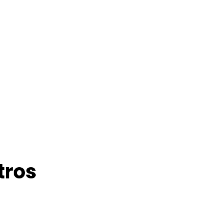
Insights
sada en Datos
tros