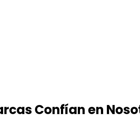
ft
Panel de 
Optimización Ba
arcas Confían en Noso