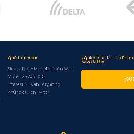
Qué hacemos
¿Quieres estar al día d
newsletter
Single Tag - Monetización Web
Monetize App SDK
¡SU
Interest-Driven Targeting
Anúnciate en Twitch
m