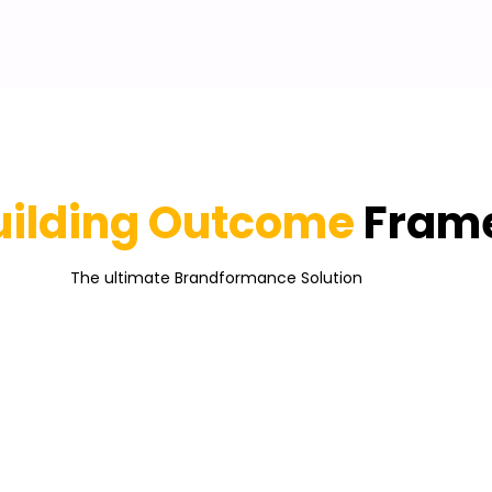
uilding Outcome
Fram
The ultimate Brandformance Solution
ublisher Network
100% Brand Safe