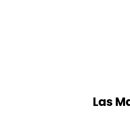
Estudio de Brand Li
En Tiempo Real
Las M