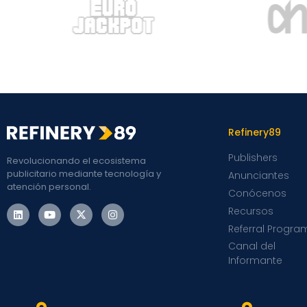
Refinery89
Publishers
Revolucionando el ecosistema
publicitario mediante tecnología y
Anunciantes
atención personal.
Conócenos
Recursos
Referral Progra
Canal del
Informante