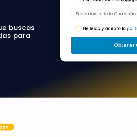
ue buscas
He leído y acepto la
polí
adas para
Obtener 