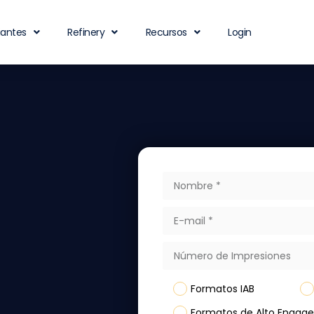
iantes
Refinery
Recursos
Login
Formatos IAB
Formatos de Alto Engag