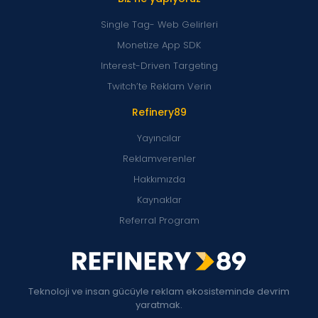
Single Tag- Web Gelirleri
Monetize App SDK
Interest-Driven Targeting
Twitch’te Reklam Verin
Refinery89
Yayıncılar
Reklamverenler
Hakkımızda
Kaynaklar
Referral Program
Teknoloji ve insan gücüyle reklam ekosisteminde devrim
yaratmak.