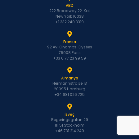
ABD
222 Broadway 22. Kat
New York 10038
+1 332 240 3319
Fransa
92 Av. Champs-Élysées
75008 Paris
+33 6 77 23 99 59
Almanya
Hermannstraße 13
20095 Hamburg
+34 681 026 725
İsveç
Regeringsgatan 29
111 51 Stockholm
+46 731 214 249