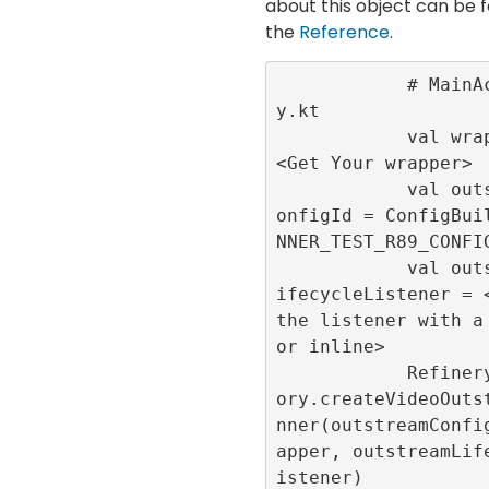
about this object can be f
the
Reference
.
            # MainActivit
y.kt

            val wrapper = 
<Get Your wrapper>

            val outstreamC
onfigId = ConfigBui
NNER_TEST_R89_CONFIG
            val outstreamL
ifecycleListener = <
the listener with a 
or inline>

            RefineryAdFact
ory.createVideoOuts
nner(outstreamConfi
apper, outstreamLif