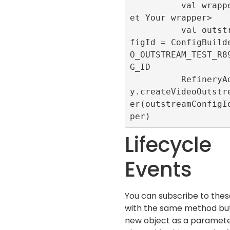
          val wrapper = <G
et Your wrapper>

          val outstreamCon
figId = ConfigBuild
O_OUTSTREAM_TEST_R8
G_ID

          RefineryAdFactor
y.createVideoOutstr
er(outstreamConfigI
Lifecycle
Events
You can subscribe to the
with the same method but
new object as a parameter