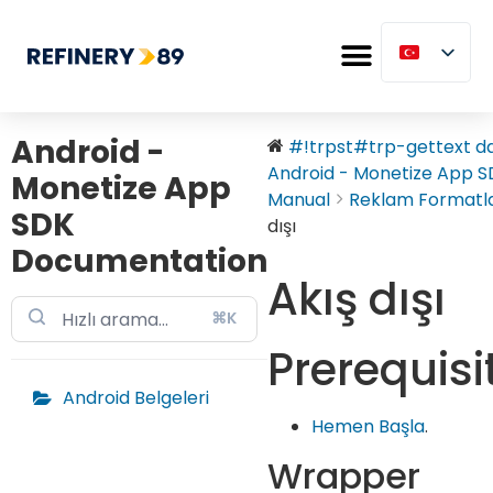
Android -
#!trpst#trp-gettext dat
Android - Monetize App SD
Monetize App
Manual
Reklam Formatla
SDK
dışı
Documentation
Akış dışı
⌘K
Prerequisi
Android Belgeleri
Hemen Başla
.
Wrapper