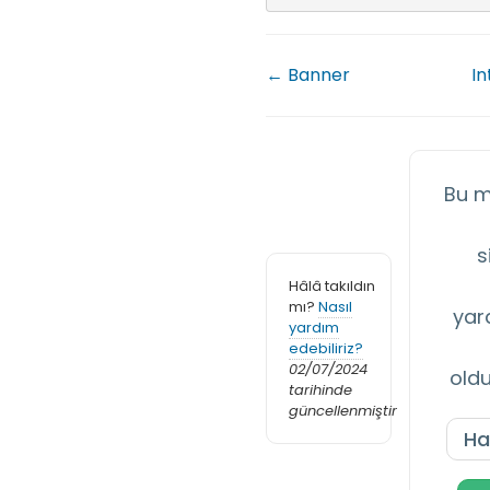
← Banner
In
Bu m
s
Hâlâ takıldın
mı?
Nasıl
yar
yardım
edebiliriz?
02/07/2024
old
tarihinde
güncellenmiştir
Ha