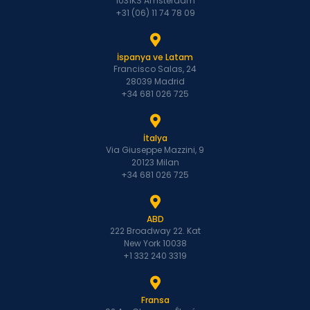
1031KS Amsterdam
+31 (06) 11 74 78 09
İspanya ve Latam
Francisco Salas, 24
28039 Madrid
+34 681 026 725
İtalya
Via Giuseppe Mazzini, 9
20123 Milan
+34 681 026 725
ABD
222 Broadway 22. Kat
New York 10038
+1 332 240 3319
Fransa