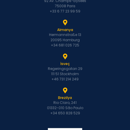
92 Av. Champs-Élysées
75008 Paris
+33 6 77 23 99 59
Almanya
Hermannstraße 13
20095 Hamburg
+34 681 026 725
İsveç
Regeringsgatan 29
111 51 Stockholm
+46 731 214 249
Brezilya
Rio Claro, 241
01332-010 São Paulo
+34 650 828 529