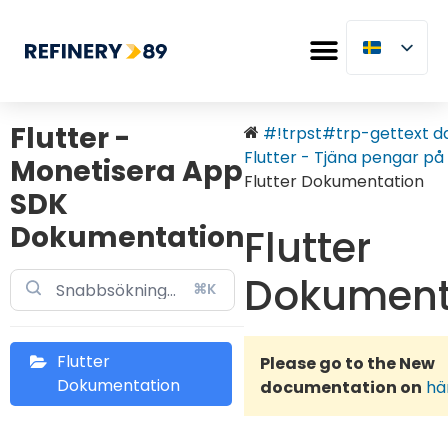
Flutter -
#!trpst#trp-gettext dat
Flutter - Tjäna pengar på 
Monetisera App
Flutter Dokumentation
SDK
Dokumentation
Flutter
Dokument
⌘K
Flutter
Please go to the New
Dokumentation
documentation on
hä