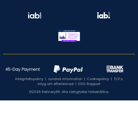
Integritetspolicy
|
Juridisk information
|
Cookiepolicy
|
TCF:s
intyg om efterlevnad
|
ESG-Rapport
©2026 Refinery89. Alla rättigheter förbehållna.