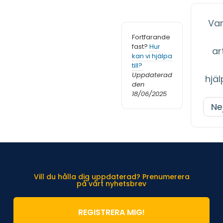
Var
Fortfarande
fast?
Hur
art
kan vi hjälpa
till?
Uppdaterad
hjäl
den
18/06/2025
Ne
Vill du hålla dig uppdaterad? Prenumerera
på vårt nyhetsbrev
REGISTRERA MIG!