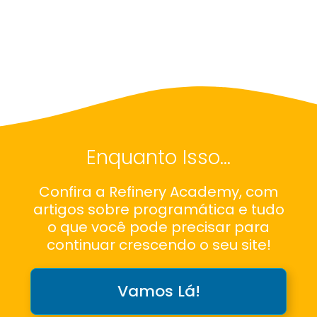
Enquanto Isso…
Confira a Refinery Academy, com
artigos sobre programática e tudo
o que você pode precisar para
continuar crescendo o seu site!
Vamos Lá!