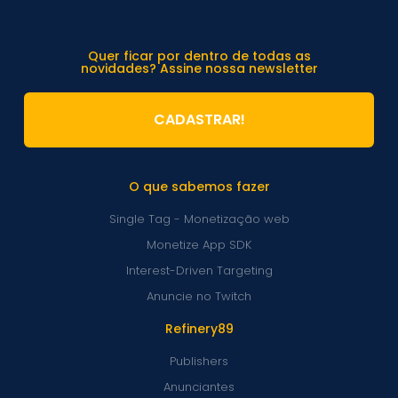
Quer ficar por dentro de todas as
novidades? Assine nossa newsletter
CADASTRAR!
O que sabemos fazer
Single Tag - Monetização web
Monetize App SDK
Interest-Driven Targeting
Anuncie no Twitch
Refinery89
Publishers
Anunciantes