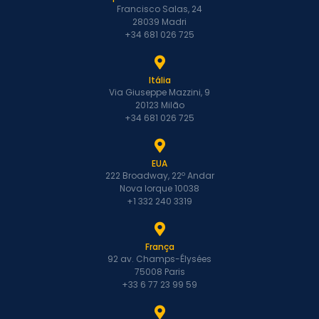
Francisco Salas, 24
28039 Madri
+34 681 026 725
Itália
Via Giuseppe Mazzini, 9
20123 Milão
+34 681 026 725
EUA
222 Broadway, 22º Andar
Nova Iorque 10038
+1 332 240 3319
França
92 av. Champs-Élysées
75008 Paris
+33 6 77 23 99 59