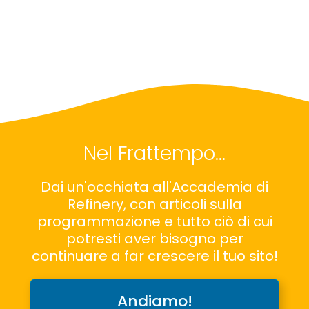
Nel Frattempo…
Dai un'occhiata all'Accademia di
Refinery, con articoli sulla
programmazione e tutto ciò di cui
potresti aver bisogno per
continuare a far crescere il tuo sito!
Andiamo!