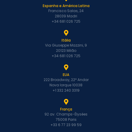
Espanha e América Latina
Francisco Salas, 24
28039 Madri
+34 681 026 725
Itália
Via Giuseppe Mazzini, 9
20123 Milão
+34 681 026 725
EUA
222 Broadway, 22º Andar
Nova Iorque 10038
+1 332 240 3319
França
92 av. Champs-Élysées
75008 Paris
+33 6 77 23 99 59