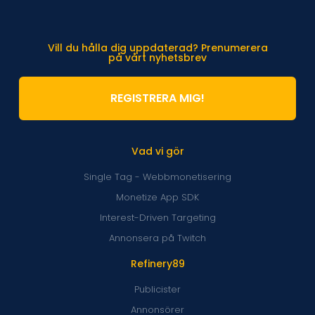
Vill du hålla dig uppdaterad? Prenumerera
på vårt nyhetsbrev
REGISTRERA MIG!
Vad vi gör
Single Tag - Webbmonetisering
Monetize App SDK
Interest-Driven Targeting
Annonsera på Twitch
Refinery89
Publicister
Annonsörer