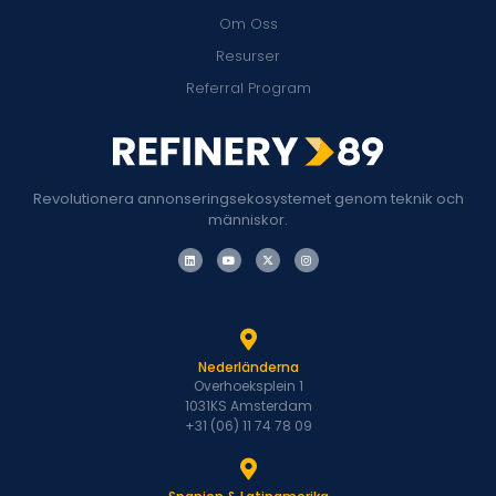
Om Oss
Resurser
Referral Program
Revolutionera annonseringsekosystemet genom teknik och
människor.
Nederländerna
Overhoeksplein 1
1031KS Amsterdam
+31 (06) 11 74 78 09