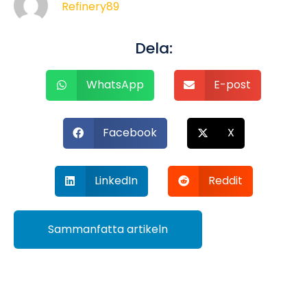
Refinery89
Dela:
WhatsApp
E-post
Facebook
X
LinkedIn
Reddit
Sammanfatta artikeln