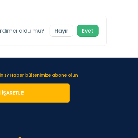
ardımcı oldu mu?
Hayır
Evet
iniz? Haber bültenimize abone olun
̇ İŞARETLE!