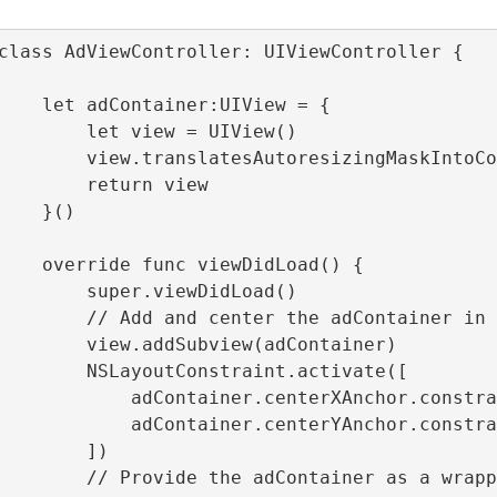
r:UIView = {

t view = UIView()

esizingMaskIntoConstraints = false

  return view

 }()

ewDidLoad() {

per.viewDidLoad()

 the adContainer in it’s parent

dSubview(adContainer)

tConstraint.activate([

terXAnchor.constraint(equalTo: view.centerXAnchor),

terYAnchor.constraint(equalTo: view.centerYAnchor),

       ])

ontainer as a wrapper parameter
