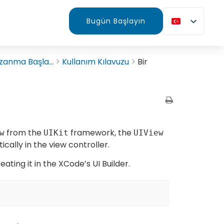
Bugün Başlayın
zanma Başla...
Kullanım Kılavuzu
Bir
from the
framework, the
w
UIKit
UIView
ally in the view controller.
ing it in the XCode’s UI Builder.