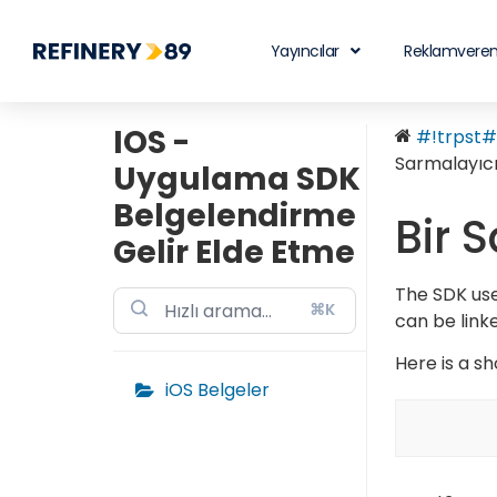
Yayıncılar
Reklamveren
IOS -
#!trpst#t
Sarmalayıc
Uygulama SDK
Belgelendirme
Bir 
Gelir Elde Etme
The SDK use
⌘K
can be link
Here is a s
iOS Belgeler