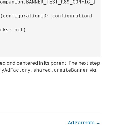
ed and centered in its parent. The next step
via
ryAdFactory.shared.createBanner
Ad Formats →