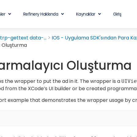
ler
Refinery Hakkında
Kaynaklar
Giriş
rp-gettext data-...
IOS - Uygulama SDK'sından Para Ka
ı Oluşturma
Sarmalayıcı Oluşturma
s the wrapper to put the ad in it. The wrapper is a
UIVie
ed from the XCode’s UI builder or be created programmatic
hort example that demonstrates the wrapper usage by creat