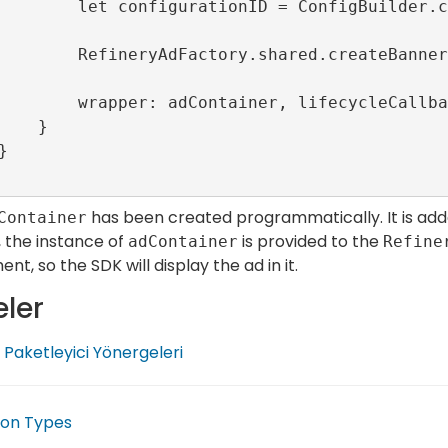
Builder.companion.BANNER_TEST_R89_CONFIG_I
eateBanner(configurationID: configurationI
iner, lifecycleCallbacks: nil)

   }

has been created programmatically. It is add
Container
, the instance of
is provided to the
adContainer
Refine
nt, so the SDK will display the ad in it.
ler
i Paketleyici Yönergeleri
tion Types