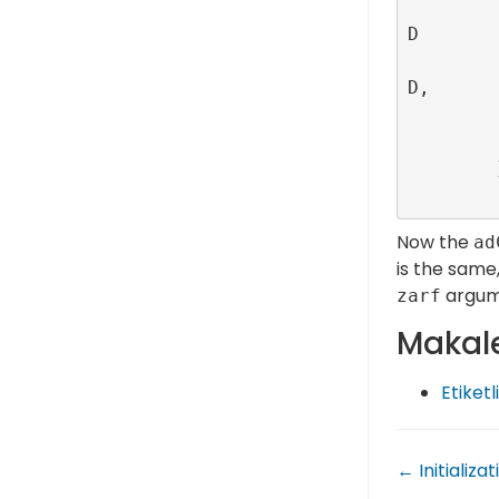
                let configurationID = Config
D

                RefineryAdFactory.shared.cr
D,

                wrapper: adConta
         
        }

Now the
ad
is the same
argume
zarf
Makale
Etiketl
← Initializa