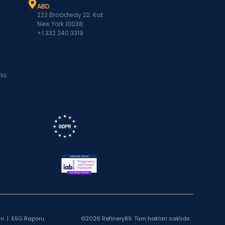
ABD
222 Broadway 22. Kat
New York 10038
+1 332 240 3319
lo
nı
|
ESG Raporu
©2026 Refinery89. Tüm hakları saklıdır.