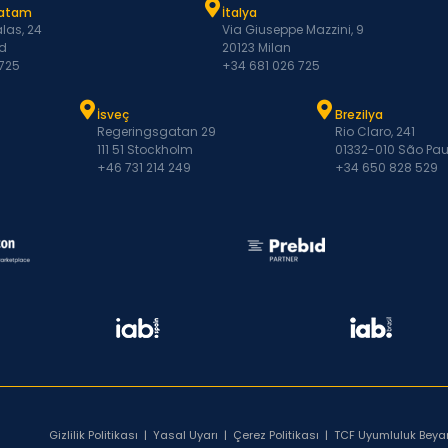
Latam
İtalya
las, 24
Via Giuseppe Mazzini, 9
d
20123 Milan
 725
+34 681 026 725
İsveç
Brezilya
Regeringsgatan 29
Rio Claro, 241
111 51 Stockholm
01332-010 São Pau
+46 731 214 249
+34 650 828 529
Gizlilik Politikası
|
Yasal Uyarı
|
Çerez Politikası
|
TCF Uyumluluk Beya