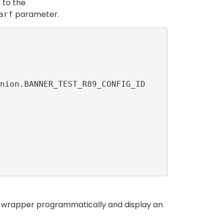
 to the
parameter.
arf
e wrapper programmatically and display an