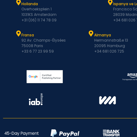
Hollanda
İspanya ve 
Overhoeksplein 1
Francisco Sa
1031KS Amsterdam
28039 Madri
+31 (06) 11 74 78 09
+34 681 026
Fransa
Almanya
92 Av. Champs-Élysées
Hermannstraße 13
75008 Paris
20095 Hamburg
+33 6 77 23 99 59
+34 681 026 725