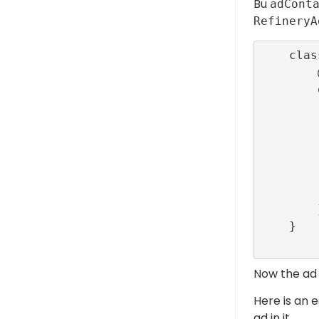
Bu
adCont
RefineryA
    class AdViewController: UIViewController {

        @IBOutlet var adContainer:UIView!

        override func viewDidLoad() {

            super.view
            let configurationID = ConfigBuilder.companion
            RefineryAdFactory.share
            configurationID: co
            wrapper: ad
            lifecycleCall
        }

    }

Now the ad 
Here is an 
ad in it.