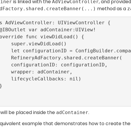
is linked with the
, and provided
ainer
AdViewController
method as a
dFactory.shared.createBanner(...)
z
DidLoad()

.BANNER_TEST_R89_CONFIG_ID

d.createBanner(

nfigurationID,

Container,

backs: nil)

will be placed inside the
.
adContainer
equivalent example that demonstrates how to create th