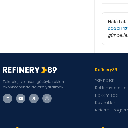
Hâlâ takı
edebiliriz
güncelle
Refinery89
Yayıncılar
Teknoloji ve insan gücüyle reklam
ekosisteminde devrim yaratmak.
Reklamverenler
Hakkımızda
Kaynaklar
Referral Progra