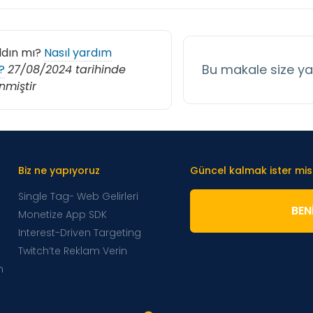
ldın mı?
Nasıl yardım
Bu makale size y
?
27/08/2024 tarihinde
nmiştir
Biz ne yapıyoruz
Güncel kalmak ister mis
Single Tag- Web Gelirleri
BENI
Monetize App SDK
Interest-Driven Targeting
Twitch’te Reklam Verin
m