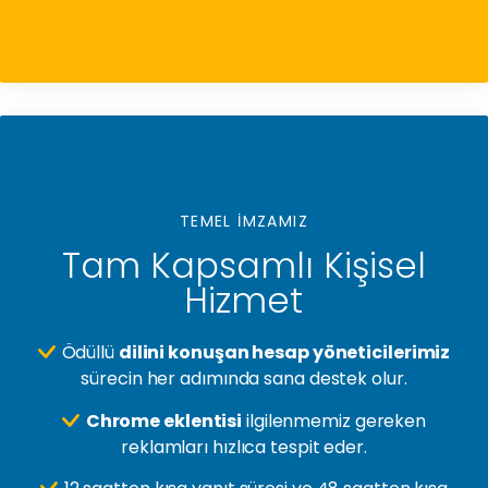
TEMEL İMZAMIZ
Tam Kapsamlı Kişisel
Hizmet
Ödüllü
dilini konuşan hesap yöneticilerimiz
sürecin her adımında sana destek olur.
Chrome eklentisi
ilgilenmemiz gereken
reklamları hızlıca tespit eder.