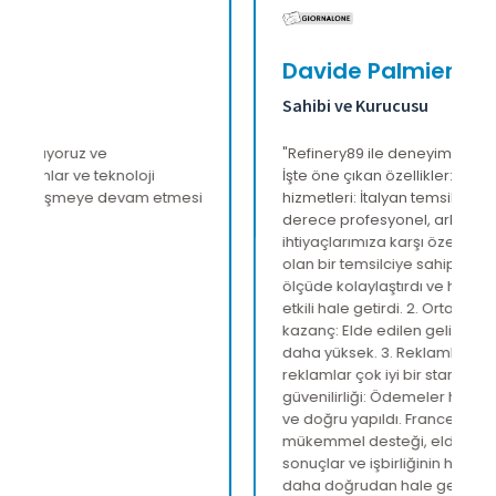
Davide Palmieri
Sahibi ve Kurucusu
"Refinery89 ile deneyimlerimiz çok olumluydu.
İşte öne çıkan özellikler: 1. Mükemmel müşteri
hizmetleri: İtalyan temsilci Francesco Molea, son
derece profesyonel, arkadaş canlısı, şeffaf ve
ihtiyaçlarımıza karşı özenliydi. Anadili İtalyanca
olan bir temsilciye sahip olmak iletişimi büyük
ölçüde kolaylaştırdı ve her etkileşimi sorunsuz ve
etkili hale getirdi. 2. Ortalamanın üzerinde
kazanç: Elde edilen gelirler birçok acenteden
daha yüksek. 3. Reklamların kalitesi: Sağlanan
reklamlar çok iyi bir standartta. 4. Ödemelerin
güvenilirliği: Ödemeler her zaman zamanında
ve doğru yapıldı. Francesco Molea'nın
mükemmel desteği, elde edilen ekonomik
sonuçlar ve işbirliğinin her yönünü daha basit ve
daha doğrudan hale getiren iletişim kolaylığı