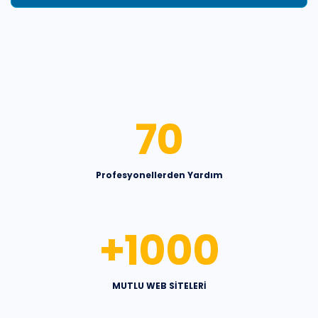
70
Profesyonellerden Yardım
+
1000
MUTLU WEB SİTELERİ