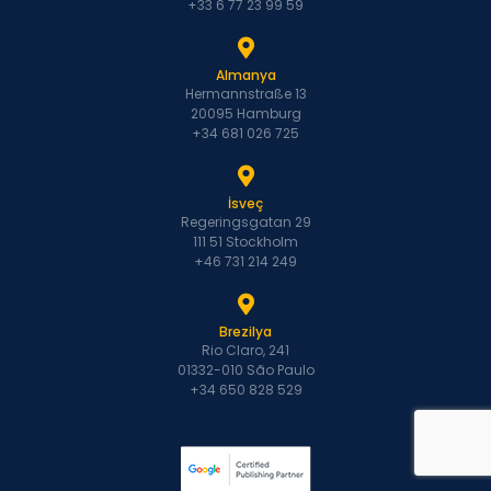
+33 6 77 23 99 59
Almanya
Hermannstraße 13
20095 Hamburg
+34 681 026 725
İsveç
Regeringsgatan 29
111 51 Stockholm
+46 731 214 249
Brezilya
Rio Claro, 241
01332-010 São Paulo
+34 650 828 529