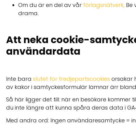
Om du är en del av vår
förlagsnätverk
,
Be v
drama.
Att neka cookie-samtycke 
användardata
Inte bara
slutet för tredjepartscookies
orsakar 
av kakor i samtyckesformulär lämnar ärr bland 
Så här ligger det till: när en besökare kommer ti
du inte längre att kunna spåra deras data i GA4, s
Med andra ord: Ingen användaresamtycke = inge