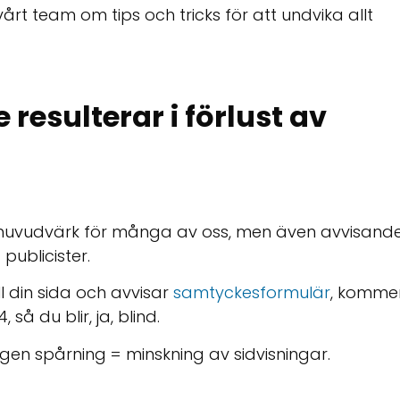
årt team om tips och tricks för att undvika allt
resulterar i förlust av
huvudvärk för många av oss, men även avvisand
publicister.
ll din sida och avvisar
samtyckesformulär
, komme
å du blir, ja, blind.
n spårning = minskning av sidvisningar.