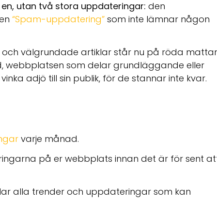
en, utan två stora uppdateringar:
den
den
“
Spam-uppdatering
”
som inte lämnar någon
 och välgrundade artiklar står nu på röda matta
ud, webbplatsen som delar grundläggande eller
nka adjö till sin publik, för de stannar inte kvar.
ngar
varje månad.
ngarna på er webbplats innan det är för sent at
elar alla trender och uppdateringar som kan