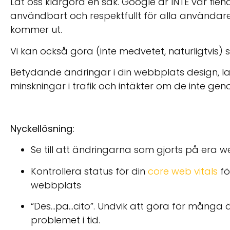
Låt oss klargöra en sak. Google är INTE vår fien
användbart och respektfullt för alla användare
kommer ut.
Vi kan också göra (inte medvetet, naturligtvis
Betydande ändringar i din webbplats design, layou
minskningar i trafik och intäkter om de inte gen
Nyckellösning:
Se till att ändringarna som gjorts på era 
Kontrollera status för din
core web vitals
fö
webbplats
“Des…pa…cito”. Undvik att göra för många
problemet i tid.