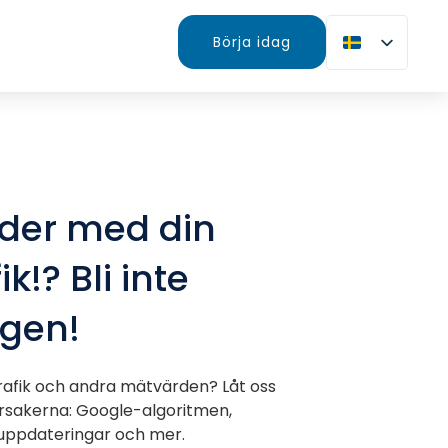
Börja idag
der med din
k!? Bli inte
agen!
rafik och andra mätvärden? Låt oss
orsakerna: Google-algoritmen,
 uppdateringar och mer.