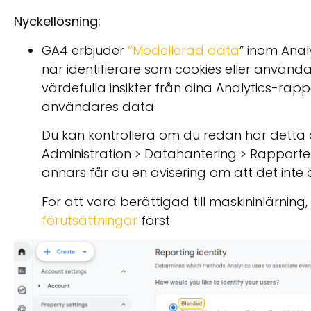
Nyckellösning:
GA4 erbjuder
“
Modellerad data
” inom Anal
när identifierare som cookies eller användar-
värdefulla insikter från dina Analytics-ra
användares data.
Du kan kontrollera om du redan har detta alt
Administration > Datahantering > Rapporter
annars får du en avisering om att det inte ä
För att vara berättigad till maskininlärni
förutsättningar
först.