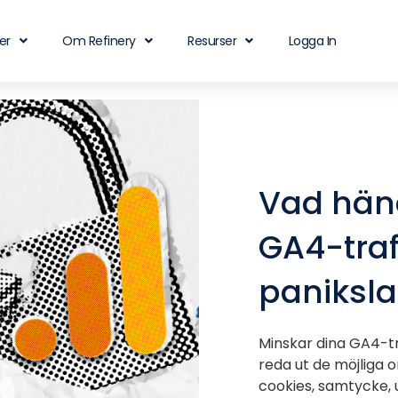
er
Om Refinery
Resurser
Logga In
Vad hän
GA4-trafi
paniksl
Minskar dina GA4-t
reda ut de möjliga 
cookies, samtycke,