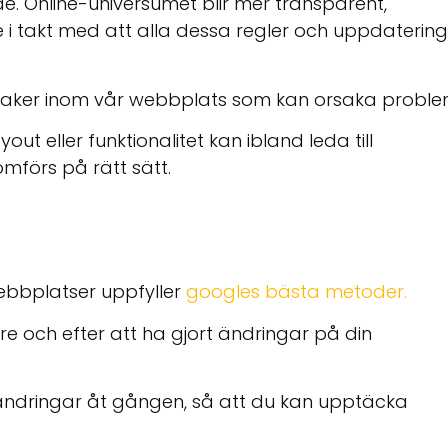
de. Online-universumet blir mer transparent,
 i takt med att alla dessa regler och uppdaterin
) saker inom vår webbplats som kan orsaka proble
t eller funktionalitet kan ibland leda till
omförs på rätt sätt.
webbplatser uppfyller
googles bästa metoder.
re och efter att ha gjort ändringar på din
 ändringar åt gången, så att du kan upptäcka