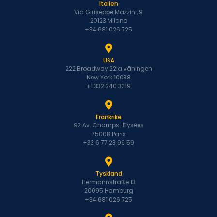
Italien
Via Giuseppe Mazzini, 9
20123 Milano
+34 681 026 725
USA
222 Broadway 22:a våningen
New York 10038
+1 332 240 3319
Frankrike
92 Av. Champs-Élysées
75008 Paris
+33 6 77 23 99 59
Tyskland
Hermannstraße 13
20095 Hamburg
+34 681 026 725