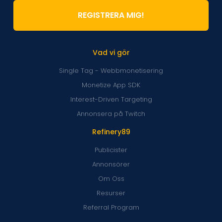
REGISTRERA MIG!
Vad vi gör
Single Tag - Webbmonetisering
Monetize App SDK
Interest-Driven Targeting
Annonsera på Twitch
Refinery89
Publicister
Annonsörer
Om Oss
Resurser
Referral Program