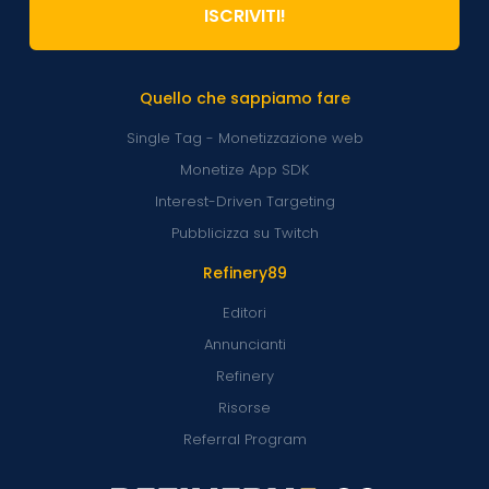
ISCRIVITI!
Quello che sappiamo fare
Single Tag - Monetizzazione web
Monetize App SDK
Interest-Driven Targeting
Pubblicizza su Twitch
Refinery89
Editori
Annuncianti
Refinery
Risorse
Referral Program