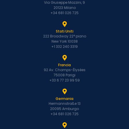
Via Giuseppe Mazzini, 9
20123 Milano
+34 681 026 725
Stati Uniti
222 Broadway 22° piano
New York 10038
+1 332 240 3319
Francia
92 Av. Champs-Élysées
75008 Parigi
+33 6 77 23 99 59
Germania
Hermannstraße 13
20095 Amburgo
+34 681 026 725