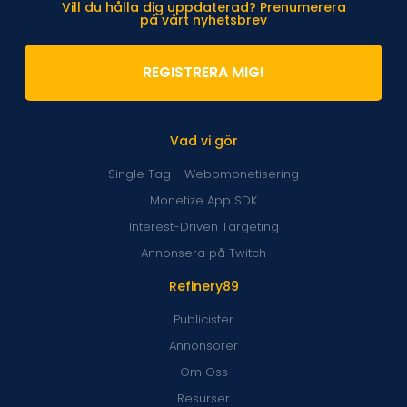
Vill du hålla dig uppdaterad? Prenumerera
på vårt nyhetsbrev
REGISTRERA MIG!
Vad vi gör
Single Tag - Webbmonetisering
Monetize App SDK
Interest-Driven Targeting
Annonsera på Twitch
Refinery89
Publicister
Annonsörer
Om Oss
Resurser