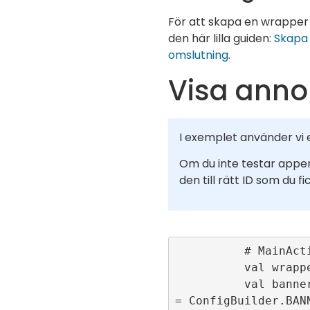
För att skapa en wrapper 
den här lilla guiden:
Skapa
omslutning
.
Visa ann
I exemplet använder vi e
Om du inte testar appe
den till rätt ID som du fi
          # MainActivity.kt

          val wrapper = 

          val bannerConfigId 
= ConfigBuilder.BAN