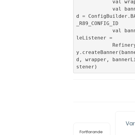
            val wrapper = 

            val bannerConfigI
d = ConfigBuilder.B
_R89_CONFIG_ID

            val bannerLifecyc
leListener = 

            RefineryAdFactor
y.createBanner(bann
d, wrapper, bannerL
Var
Fortfarande