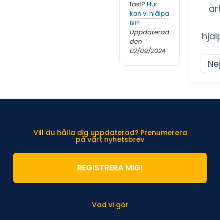
fast?
Hur
art
kan vi hjälpa
till?
Uppdaterad
hjäl
den
02/09/2024
Ne
Vill du hålla dig uppdaterad? Prenumerera
på vårt nyhetsbrev
REGISTRERA MIG!
Vad vi gör