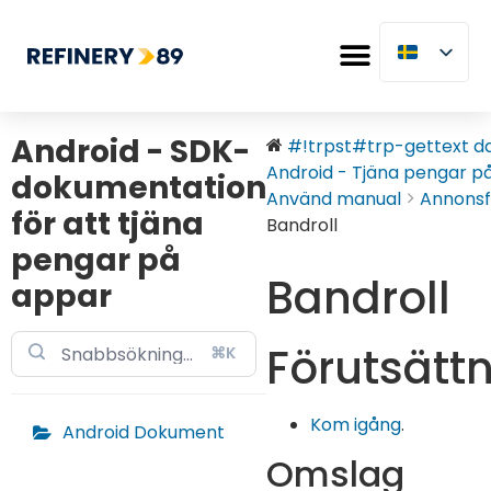
Android - SDK-
#!trpst#trp-gettext dat
Android - Tjäna pengar på
dokumentation
Använd manual
Annons
för att tjäna
Bandroll
pengar på
Bandroll
appar
Förutsätt
⌘K
Kom igång
.
Android Dokument
Omslag