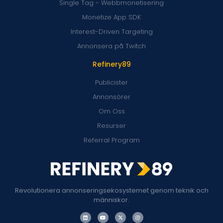
Single Tag - Webbmonetisering
Monetize App SDK
Interest-Driven Targeting
Annonsera på Twitch
Refinery89
Publicister
Annonsörer
Om Oss
Resurser
Referral Program
Revolutionera annonseringsekosystemet genom teknik och
människor.