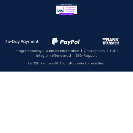
Integritetspolicy
|
Juridisk information
|
Cookiepolicy
|
TCF:s
intyg om efterlevnad
|
ESG-Rapport
©2026 Refinery89. Alla rättigheter förbehållna.