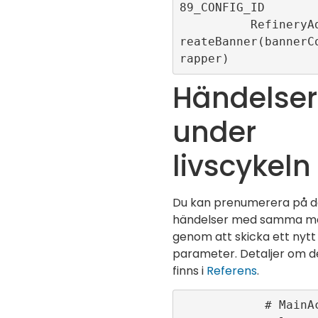
89_CONFIG_ID

          RefineryAdFactory.c
reateBanner(bannerC
Händelser
under
livscykeln
Du kan prenumerera på d
händelser med samma m
genom att skicka ett nytt
parameter. Detaljer om d
finns i
Referens
.
            # MainActivity.kt
