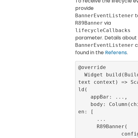
To receive the lifecycle e
provide
t
BannerEventListener
via
R89Banner
lifecycleCallbacks
parameter. Details about
c
BannerEventListener
found in the
Referens
.
@override

  Widget build(BuildCon
text context) => Sc
ld(

    appBar: ...,

    body: Column(childr
en: [

      ...

      R89Banner(

              configura