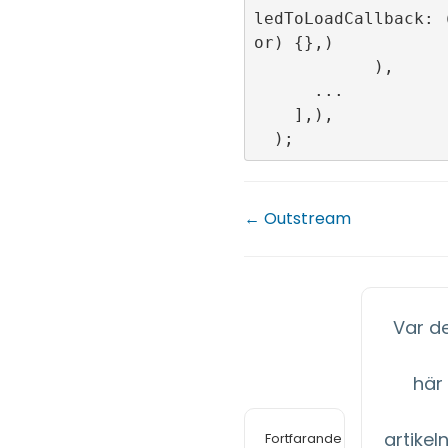
ledToLoadCallback: 
or) {},)

            ),

      ...

    ],),

← Outstream
Var d
här
artikeln 
Fortfarande