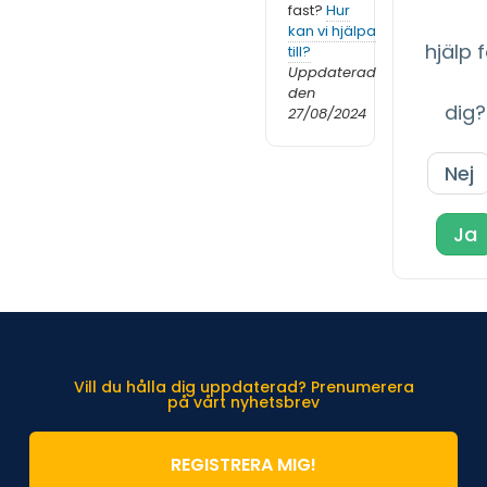
fast?
Hur
kan vi hjälpa
hjälp 
till?
Uppdaterad
den
dig?
27/08/2024
Nej
Ja
Vill du hålla dig uppdaterad? Prenumerera
på vårt nyhetsbrev
REGISTRERA MIG!