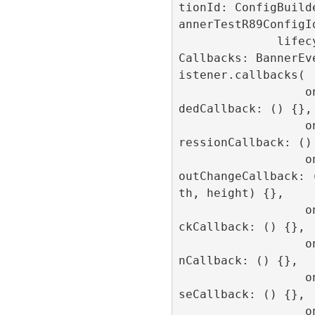
tionId: ConfigBuild
annerTestR89ConfigId
              lifecycle
Callbacks: BannerEv
istener.callbacks(

                  onLoa
dedCallback: () {},

                  onImp
ressionCallback: () 
                  onLay
outChangeCallback: 
th, height) {},

                  onCli
ckCallback: () {},

                  onOpe
nCallback: () {},

                  onClo
seCallback: () {},

                  onFai