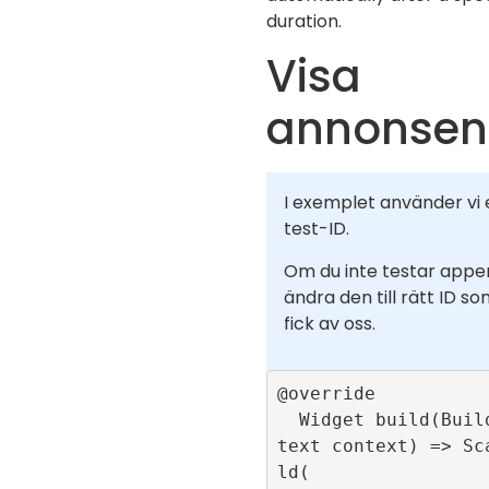
duration.
Visa
annonsen
I exemplet använder vi 
test-ID.
Om du inte testar appe
ändra den till rätt ID s
fick av oss.
@override

  Widget build(BuildCon
text context) => Sc
ld(
