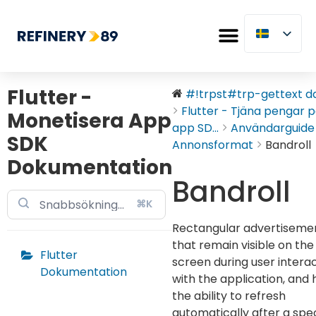
Flutter -
#!trpst#trp-gettext dat
Flutter - Tjäna pengar p
Monetisera App
app SD...
Användarguide
SDK
Annonsformat
Bandroll
Dokumentation
Bandroll
⌘K
Rectangular advertiseme
that remain visible on the
Flutter
screen during user intera
Dokumentation
with the application, and
the ability to refresh
automatically after a spec