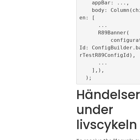
    appBar: ...,

    body: Column(childr
en: [

      ...

      R89Banner(

          configuration
Id: ConfigBuilder.b
rTestR89ConfigId),

      ...

    ],),

Händelser
under
livscykeln