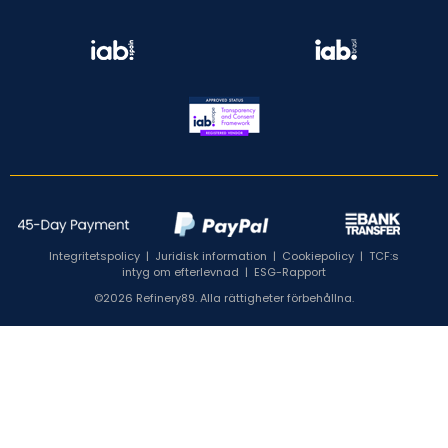
Integritetspolicy
|
Juridisk information
|
Cookiepolicy
|
TCF:s
intyg om efterlevnad
|
ESG-Rapport
©2026 Refinery89. Alla rättigheter förbehållna.