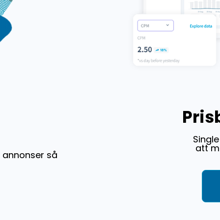
Pris
Single
att m
i annonser så