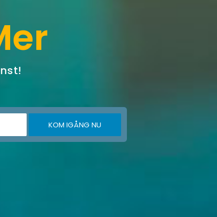
Mer
änst!
KOM IGÅNG NU