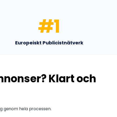
#
1
Europeiskt Publicistnätverk
annonser? Klart och
a dig genom hela processen.