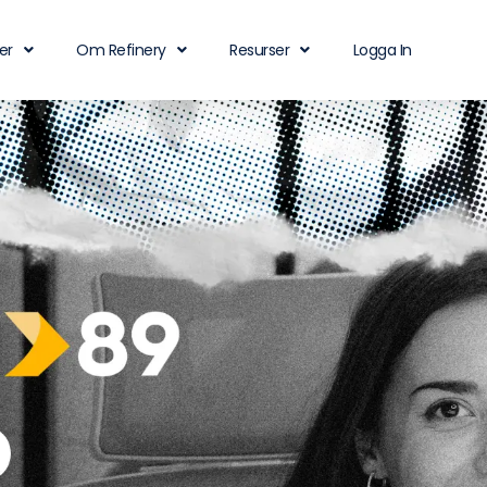
er
Om Refinery
Resurser
Logga In