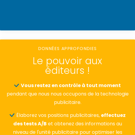
DONNÉES APPROFONDIES
Le pouvoir aux
éditeurs !
Vous restez en contrôle à tout moment
pendant que nous nous occupons de la technologie
publicitaire.
Élaborez vos positions publicitaires,
effectuez
des tests A/B
et obtenez des informations au
niveau de l'unité publicitaire pour optimiser les