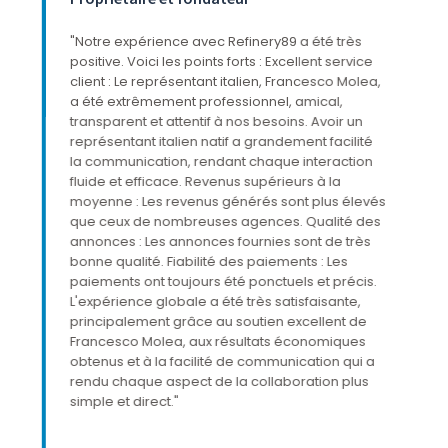
é
t
"Notre expérience avec Refinery89 a été très
"N
positive. Voici les points forts : Excellent service
Re
rès
client : Le représentant italien, Francesco Molea,
né
a été extrêmement professionnel, amical,
fo
transparent et attentif à nos besoins. Avoir un
so
représentant italien natif a grandement facilité
si
la communication, rendant chaque interaction
éd
fluide et efficace. Revenus supérieurs à la
et
moyenne : Les revenus générés sont plus élevés
ce
que ceux de nombreuses agences. Qualité des
annonces : Les annonces fournies sont de très
bonne qualité. Fiabilité des paiements : Les
paiements ont toujours été ponctuels et précis.
L'expérience globale a été très satisfaisante,
principalement grâce au soutien excellent de
Francesco Molea, aux résultats économiques
obtenus et à la facilité de communication qui a
rendu chaque aspect de la collaboration plus
simple et direct."