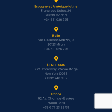
Espagne et Amérique latine
Francisco Salas, 24
28039 Madrid
+34 681 026 725
Italie
Via Giuseppe Mazzini, 9
20123 Milan
+34 681 026 725
ÉTATS-UNIS
222 Broadway 22ème étage
New York 10038
+1 332 240 3319
France
92 Av. Champs-Élysées
75008 Paris
+33 6 77 23 99 59