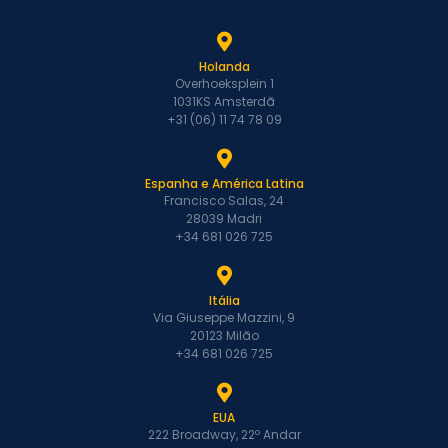
Holanda
Overhoeksplein 1
1031KS Amsterdã
+31 (06) 11 74 78 09
Espanha e América Latina
Francisco Salas, 24
28039 Madri
+34 681 026 725
Itália
Via Giuseppe Mazzini, 9
20123 Milão
+34 681 026 725
EUA
222 Broadway, 22º Andar