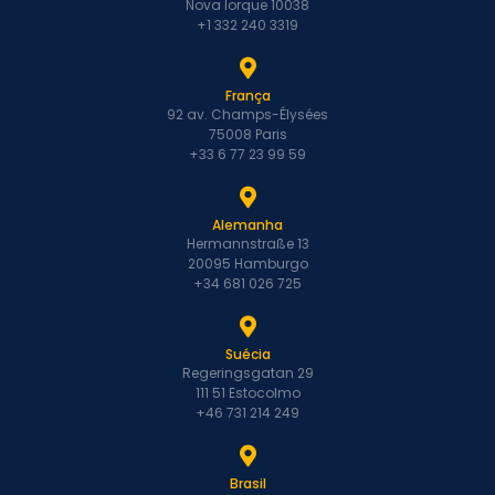
Nova Iorque 10038
+1 332 240 3319
França
92 av. Champs-Élysées
75008 Paris
+33 6 77 23 99 59
Alemanha
Hermannstraße 13
20095 Hamburgo
+34 681 026 725
Suécia
Regeringsgatan 29
111 51 Estocolmo
+46 731 214 249
Brasil