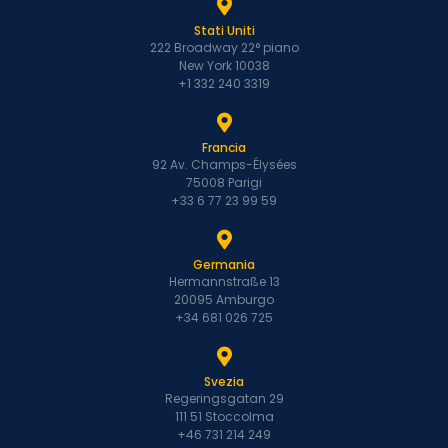
Stati Uniti
222 Broadway 22° piano
New York 10038
+1 332 240 3319
Francia
92 Av. Champs-Élysées
75008 Parigi
+33 6 77 23 99 59
Germania
Hermannstraße 13
20095 Amburgo
+34 681 026 725
Svezia
Regeringsgatan 29
111 51 Stoccolma
+46 731 214 249