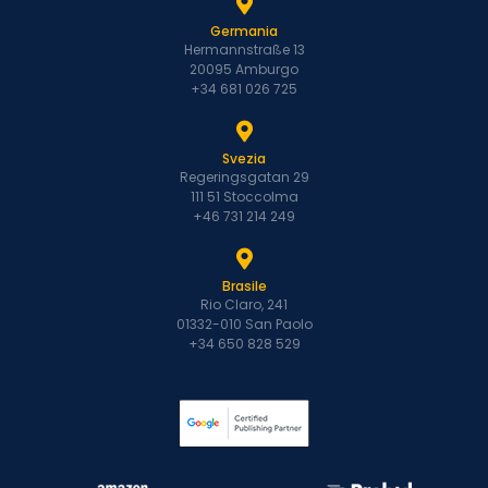
Germania
Hermannstraße 13
20095 Amburgo
+34 681 026 725
Svezia
Regeringsgatan 29
111 51 Stoccolma
+46 731 214 249
Brasile
Rio Claro, 241
01332-010 San Paolo
+34 650 828 529