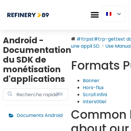
Android -
#!trpst#trp-gettext dat
une appli SD.
Use Manua
Documentation
du SDK de
Formats Pu
monétisation
d'applications
Banner
Hors-flux
⌘K
Scroll infini
Interstitiel
Common 
Documents Android
about our