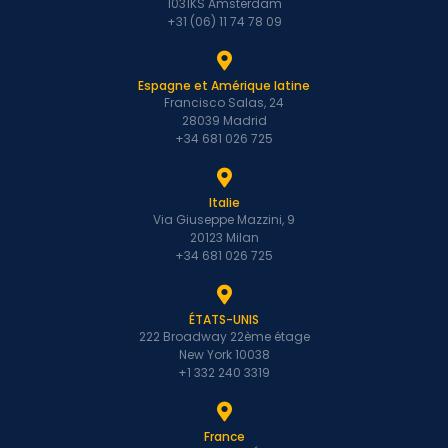
1031KS Amsterdam
+31 (06) 11 74 78 09
Espagne et Amérique latine
Francisco Salas, 24
28039 Madrid
+34 681 026 725
Italie
Via Giuseppe Mazzini, 9
20123 Milan
+34 681 026 725
ÉTATS-UNIS
222 Broadway 22ème étage
New York 10038
+1 332 240 3319
France