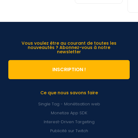
Vous voulez être au courant de toutes les
nouveautés ? Abonnez-vous à notre
newsletter
INSCRIPTION !
Ce que nous savons faire
Single Tag - Monétisation web
Monetize App SDK
Interest-Driven Targeting
Publicité sur Twitch