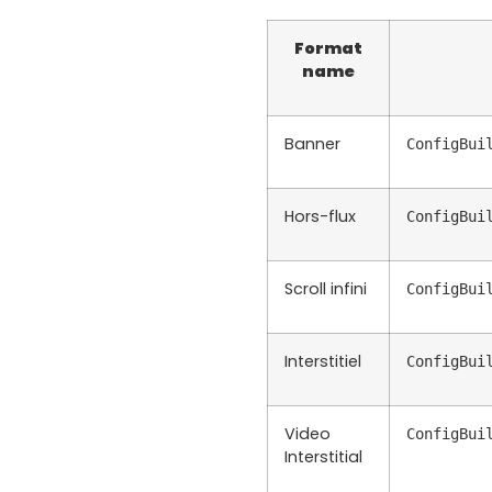
Format
name
Banner
ConfigBui
Hors-flux
ConfigBui
Scroll infini
ConfigBui
Interstitiel
ConfigBui
Video
ConfigBui
Interstitial