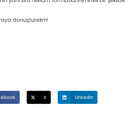
ın yanı sıra reklam formatlarının etkili bir şekilde
araya dönüştürelim!
cebook
X
LinkedIn