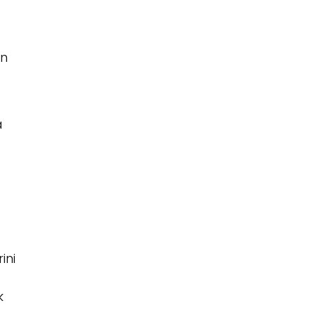
ın
a
ini
k