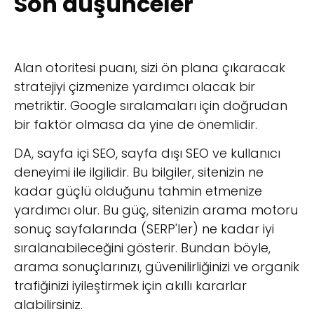
Son düşünceler
Alan otoritesi puanı, sizi ön plana çıkaracak
stratejiyi çizmenize yardımcı olacak bir
metriktir. Google sıralamaları için doğrudan
bir faktör olmasa da yine de önemlidir.
DA, sayfa içi SEO, sayfa dışı SEO ve kullanıcı
deneyimi ile ilgilidir. Bu bilgiler, sitenizin ne
kadar güçlü olduğunu tahmin etmenize
yardımcı olur. Bu güç, sitenizin arama motoru
sonuç sayfalarında (SERP'ler) ne kadar iyi
sıralanabileceğini gösterir. Bundan böyle,
arama sonuçlarınızı, güvenilirliğinizi ve organik
trafiğinizi iyileştirmek için akıllı kararlar
alabilirsiniz.