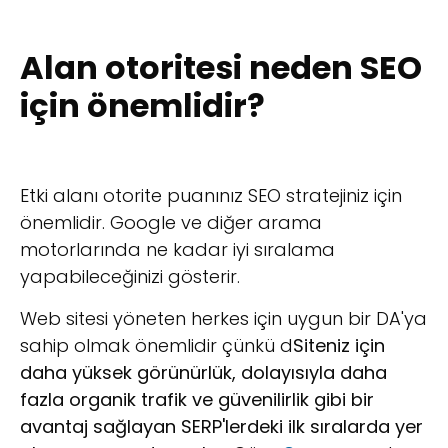
Alan otoritesi neden SEO
için önemlidir?
Etki alanı otorite puanınız SEO stratejiniz için
önemlidir. Google ve diğer arama
motorlarında ne kadar iyi sıralama
yapabileceğinizi gösterir.
Web sitesi yöneten herkes için uygun bir DA'ya
sahip olmak önemlidir çünkü d
Siteniz için
daha yüksek görünürlük, dolayısıyla daha
fazla organik trafik ve güvenilirlik gibi bir
avantaj sağlayan SERP'lerdeki ilk sıralarda yer