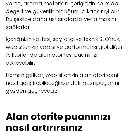
varsa, arama motorları içeriğinizin ne kadar
değerli ve güvenilir olduğunu o kadar iyi bilir.
Bu şekilde daha üst sıralarda yer almasını
sağlarlar.
İçeriğinizin kalitesi, sayfa içi ve teknik SEO'nuz,
web sitenizin yapısı ve performansı gibi diğer
faktörler de alan otoritesi puanınızı
etkileyebilir.
Hemen geliyor, web sitenizin alan otoritesini
nasıl geliştirebileceğinize dair bazı ipuçlarını
gözden geçireceğiz.
Alan otorite puanınızı
nasıl artırırsınız