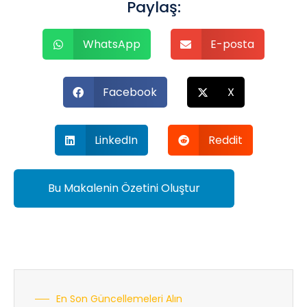
Paylaş:
WhatsApp
E-posta
Facebook
X
LinkedIn
Reddit
Bu Makalenin Özetini Oluştur
En Son Güncellemeleri Alın