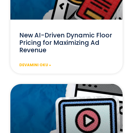
New AI-Driven Dynamic Floor
Pricing for Maximizing Ad
Revenue
DEVAMINI OKU »