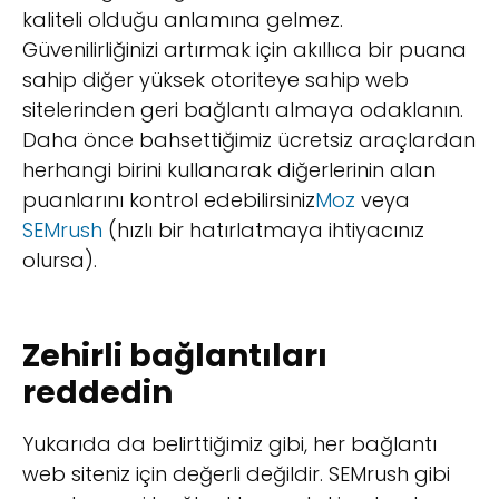
kaliteli olduğu anlamına gelmez.
Güvenilirliğinizi artırmak için akıllıca bir puana
sahip diğer yüksek otoriteye sahip web
sitelerinden geri bağlantı almaya odaklanın.
Daha önce bahsettiğimiz ücretsiz araçlardan
herhangi birini kullanarak diğerlerinin alan
puanlarını kontrol edebilirsiniz
Moz
veya
SEMrush
(hızlı bir hatırlatmaya ihtiyacınız
olursa).
Zehirli bağlantıları
reddedin
Yukarıda da belirttiğimiz gibi, her bağlantı
web siteniz için değerli değildir. SEMrush gibi