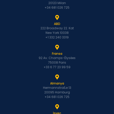
20123 Milan
+34 681 026 725
ABD
222 Broadway 22. Kat
New York 10038
+1 332 240 3319
Fransa
92 Av. Champs-Élysées
75008 Paris
+33 6 77 23 99 59
Almanya
Hermannstraße 13
20095 Hamburg
+34 681 026 725
İsveç