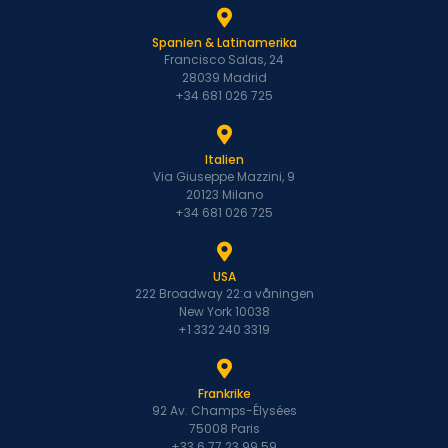
Spanien & Latinamerika
Francisco Salas, 24
28039 Madrid
+34 681 026 725
Italien
Via Giuseppe Mazzini, 9
20123 Milano
+34 681 026 725
USA
222 Broadway 22:a våningen
New York 10038
+1 332 240 3319
Frankrike
92 Av. Champs-Élysées
75008 Paris
+33 6 77 23 99 59