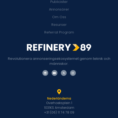
Publicister
Annonsörer
Om Oss
Resurser
Referral Program
Revolutionera annonseringsekosystemet genom teknik och
människor.
Nederländerna
Overhoeksplein 1
1031KS Amsterdam
+31 (06) 11 74 78 09