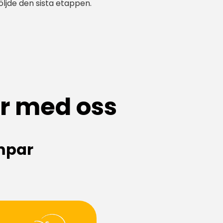
öljde den sista etappen.
ar med oss
mpar