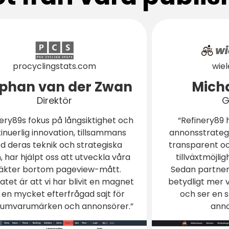
wie
procyclingstats.com
Micha
ephan van der Zwan
G
Direktör
“Refinery89 h
nery89s fokus på långsiktighet och
annonsstrategi
inuerlig innovation, tillsammans
transparent oc
 deras teknik och strategiska
tillväxtmöjlig
n, har hjälpt oss att utveckla våra
Sedan partner
täkter bortom pageview-mått.
betydligt mer v
atet är att vi har blivit en magnet
och ser en s
 en mycket efterfrågad sajt för
anno
umvarumärken och annonsörer.”