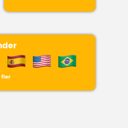
nder
fler