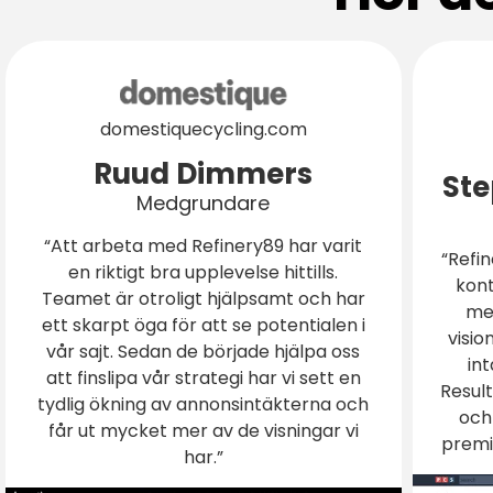
domestiquecycling.com
Ruud Dimmers
St
Medgrundare
“Att arbeta med Refinery89 har varit
“Refi
en riktigt bra upplevelse hittills.
kont
Teamet är otroligt hjälpsamt och har
med
ett skarpt öga för att se potentialen i
visio
vår sajt. Sedan de började hjälpa oss
in
att finslipa vår strategi har vi sett en
Result
tydlig ökning av annonsintäkterna och
och
får ut mycket mer av de visningar vi
premi
har.”