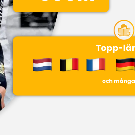
Topp-lä
och många 