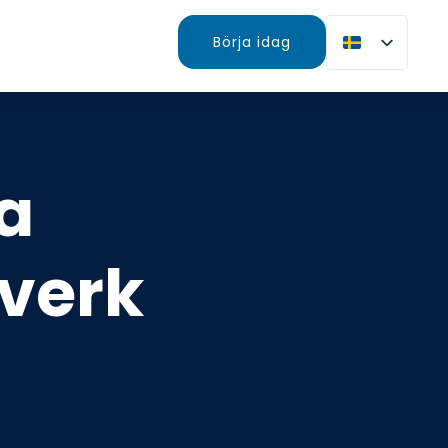
Börja idag
a
tverk