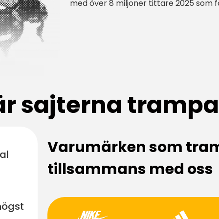
med över 8 miljoner tittare 2025 som f
är sajterna tramp
Varumärken som tra
al
tillsammans med oss
högst