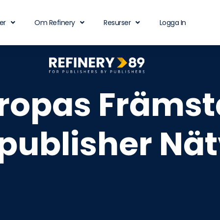
er
Om Refinery
Resurser
Logga In
ropas Främst
publisher Nä