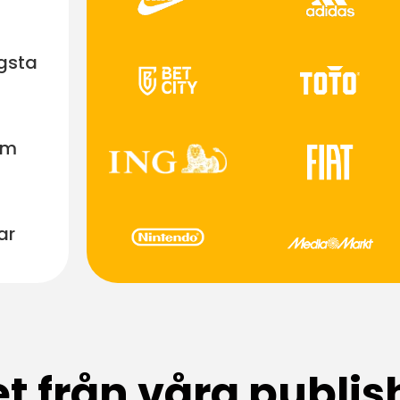
ögsta
om
ar
et från våra publis