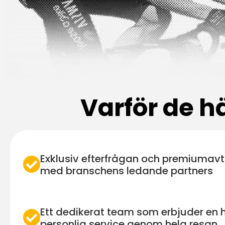
Varför de h
Exklusiv efterfrågan och premiumavt
med branschens ledande partners
Ett dedikerat team som erbjuder en 
personlig service genom hela resan