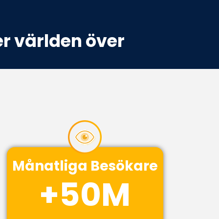
er världen över
Månatliga Besökare
+
50
M