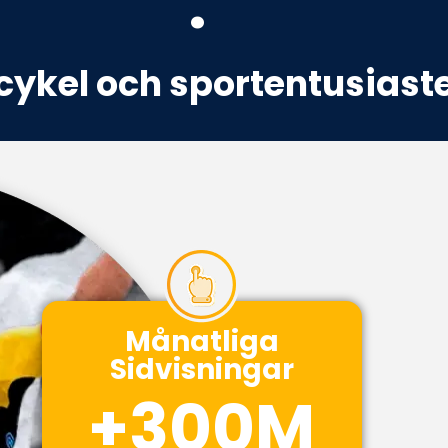
.
 cykel och sportentusiast
Månatliga
Sidvisningar
+
300
M