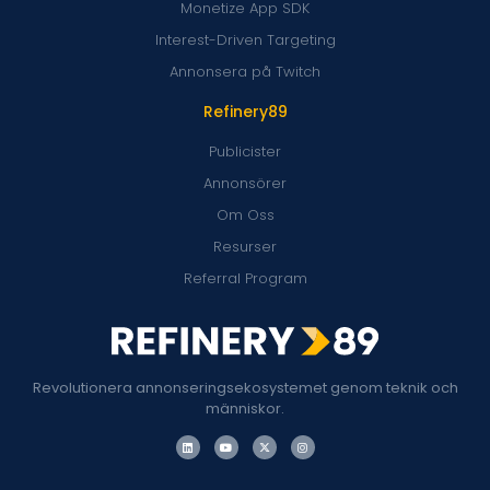
Monetize App SDK
Interest-Driven Targeting
Annonsera på Twitch
Refinery89
Publicister
Annonsörer
Om Oss
Resurser
Referral Program
Revolutionera annonseringsekosystemet genom teknik och
människor.