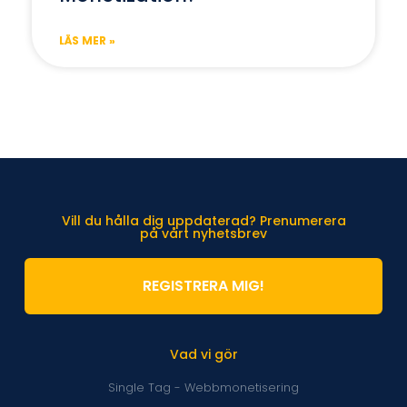
LÄS MER »
Vill du hålla dig uppdaterad? Prenumerera
på vårt nyhetsbrev
REGISTRERA MIG!
Vad vi gör
Single Tag - Webbmonetisering