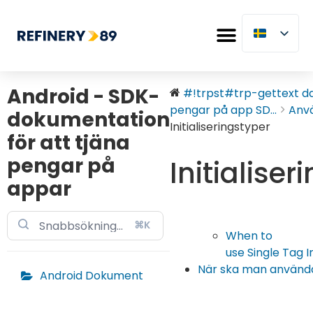
Android - SDK-
#!trpst#trp-gettext dat
pengar på app SD...
Anv
dokumentation
Initialiseringstyper
för att tjäna
pengar på
Initialiser
appar
⌘K
When to
use Single Tag In
När ska man använda 
Android Dokument