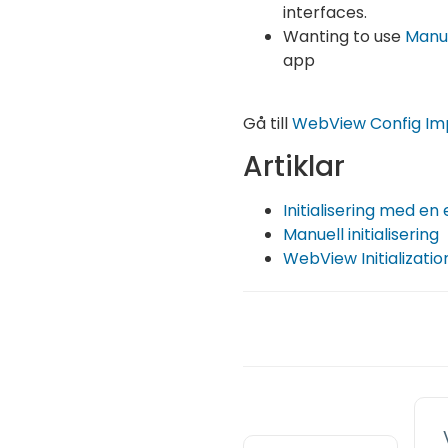
interfaces.
Wanting to use
Manua
app
Gå till
WebView Config Im
Artiklar
Initialisering med en
Manuell initialisering
WebView Initializatio