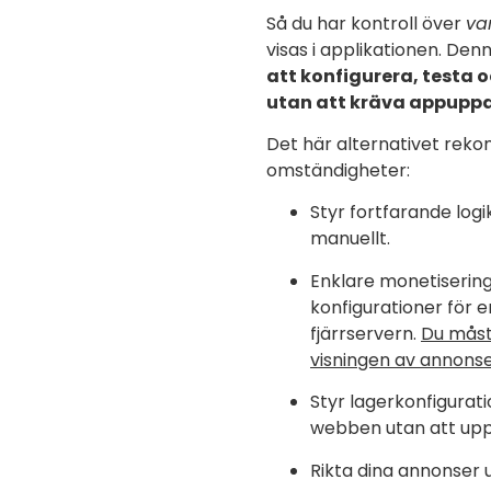
Så du har kontroll över
va
visas i applikationen. Den
att konfigurera, testa 
utan att kräva appuppd
Det här alternativet rek
omständigheter:
Styr fortfarande logik
manuellt.
Enklare monetiserings
konfigurationer för 
fjärrservern.
Du måst
visningen av annonse
Styr lagerkonfigurati
webben utan att up
Rikta dina annonser 