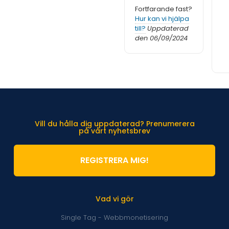
Fortfarande fast?
Hur kan vi hjälpa
till?
Uppdaterad
den 06/09/2024
Vill du hålla dig uppdaterad? Prenumerera
på vårt nyhetsbrev
REGISTRERA MIG!
Vad vi gör
Single Tag - Webbmonetisering