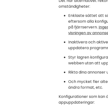
Det här alternativet rek
omständigheter:
Enklaste sättet att 
eftersom alla konfig
på fjärrservern.
Inge
visningen av annonse
Inaktivera och aktive
uppdatera program
Styr lagren konfigura
webben utan att upp
Rikta dina annonser 
Och mycket fler altern
ändra format, etc.
Konfigurationer som kan ä
appuppdateringar: