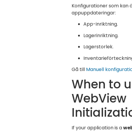
Konfigurationer som kan ä
appuppdateringar:
App-inriktning.
Lagerinriktning.
Lagerstorlek.
Inventarieförtecknin
Gå till
Manuell konfigurat
When to u
WebView
Initializat
If your application is a
web