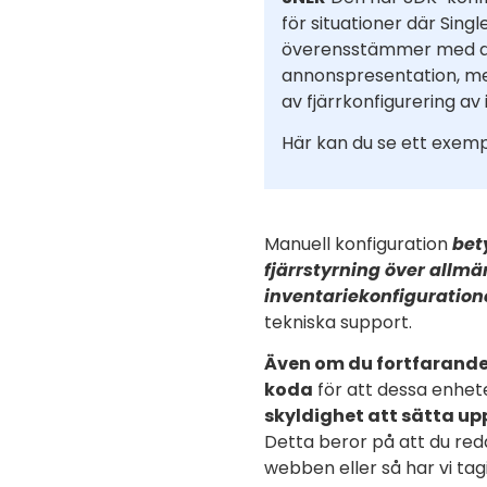
för situationer där Sing
överensstämmer med di
annonspresentation, me
av fjärrkonfigurering av 
Här kan du se ett exem
Manuell konfiguration
bet
fjärrstyrning över allm
inventariekonfiguration
tekniska support.
Även om du fortfarand
koda
för att dessa enhete
skyldighet att sätta u
Detta beror på att du re
webben eller så har vi tag