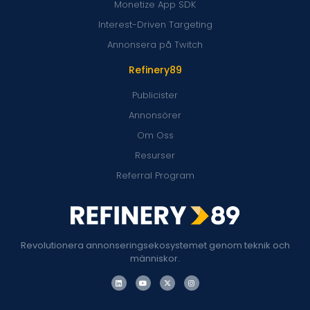
Monetize App SDK
Interest-Driven Targeting
Annonsera på Twitch
Refinery89
Publicister
Annonsörer
Om Oss
Resurser
Referral Program
Revolutionera annonseringsekosystemet genom teknik och
människor.