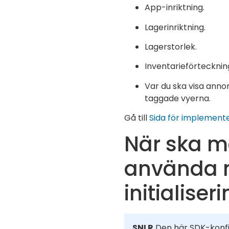
App-inriktning.
Lagerinriktning.
Lagerstorlek.
Inventarieförtecknin
Var du ska visa annons
taggade vyerna.
Gå till
Sida för implement
När ska 
använda 
initialiser
SNLR
Den här SDK-konfi