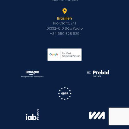
Brasilien
Rio Claro, 241
01332-010 São Paulo
+34 650 828 529