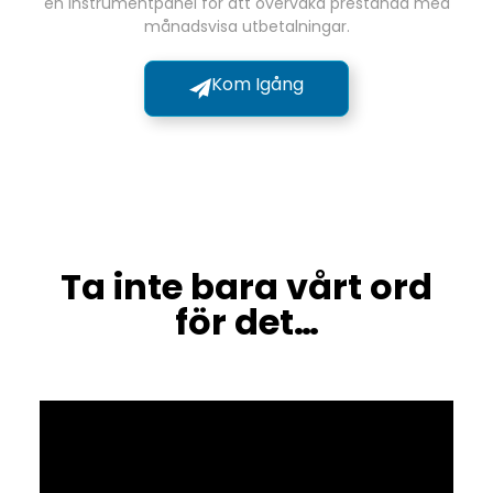
en instrumentpanel för att övervaka prestanda med
månadsvisa utbetalningar.
Kom Igång
Ta inte bara vårt ord
för det…