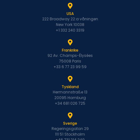
USA
222 Broadway 22:a våningen
New York 10038
+1 332 240 3319
Frankrike
92 Av. Champs-Élysées
75008 Paris
+33 6 77 23 99 59
Tyskland
Hermannstraße 13
20095 Hamburg
+34 681 026 725
Sverige
Regeringsgatan 29
111 51 Stockholm
+46 731 214 249