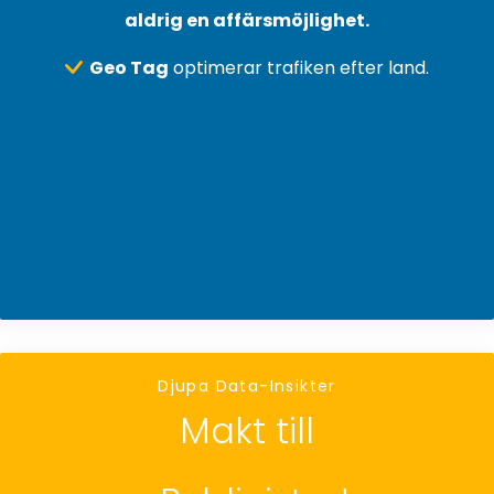
aldrig en affärsmöjlighet.
Geo Tag
optimerar trafiken efter land.
Djupa Data-Insikter
Makt till