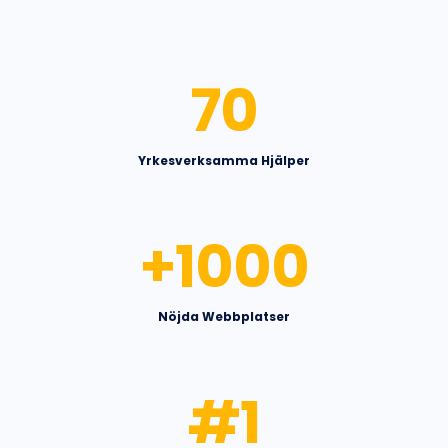
70
Yrkesverksamma Hjälper
+
1000
Nöjda Webbplatser
#
1