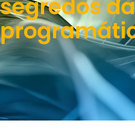
segredos da
programáti