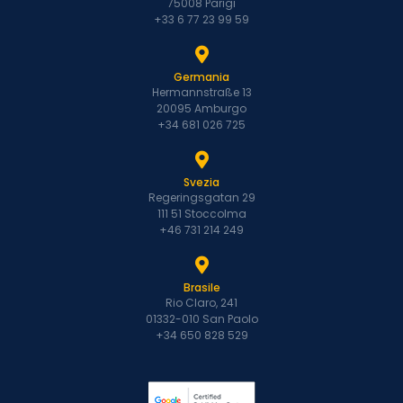
75008 Parigi
+33 6 77 23 99 59
Germania
Hermannstraße 13
20095 Amburgo
+34 681 026 725
Svezia
Regeringsgatan 29
111 51 Stoccolma
+46 731 214 249
Brasile
Rio Claro, 241
01332-010 San Paolo
+34 650 828 529