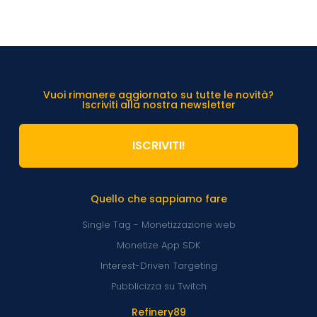
Vuoi rimanere aggiornato su tutte le novità?
Iscriviti alla nostra newsletter
ISCRIVITI!
Quello che sappiamo fare
Single Tag - Monetizzazione web
Monetize App SDK
Interest-Driven Targeting
Pubblicizza su Twitch
Refinery89