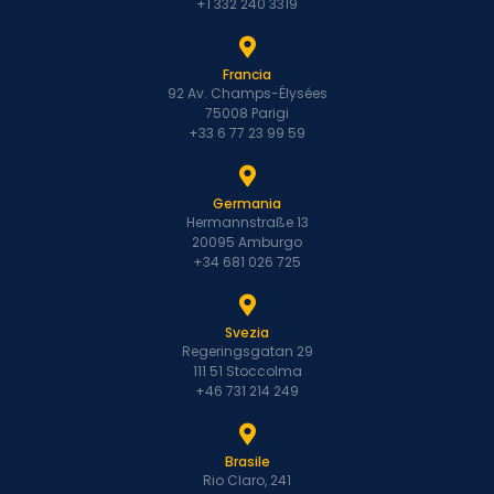
+1 332 240 3319
Francia
92 Av. Champs-Élysées
75008 Parigi
+33 6 77 23 99 59
Germania
Hermannstraße 13
20095 Amburgo
+34 681 026 725
Svezia
Regeringsgatan 29
111 51 Stoccolma
+46 731 214 249
Brasile
Rio Claro, 241