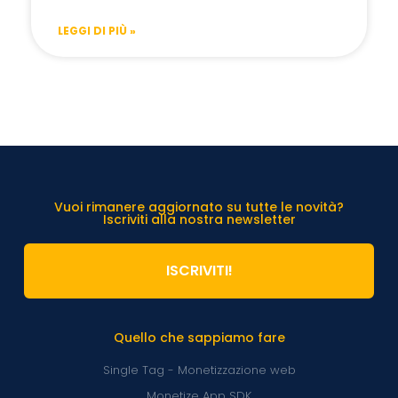
LEGGI DI PIÙ »
Vuoi rimanere aggiornato su tutte le novità?
Iscriviti alla nostra newsletter
ISCRIVITI!
Quello che sappiamo fare
Single Tag - Monetizzazione web
Monetize App SDK