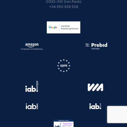
01332-010 San Paolo
+34 650 828 529