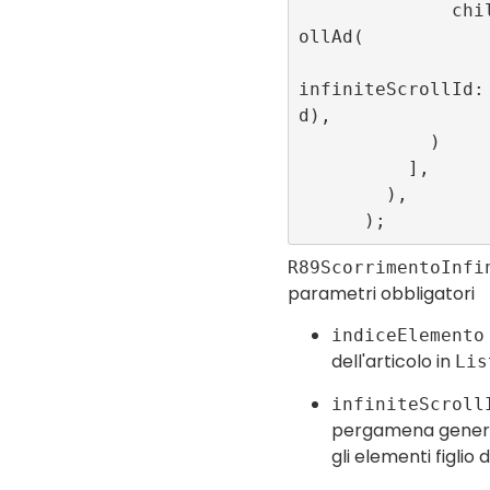
              child: R89InfiniteScr
ollAd(

                  itemIndex: index,
infiniteScrollId:
d),

            )

          ],

        ),

R89ScorrimentoInfi
parametri obbligatori
indiceElemento
dell'articolo in
Lis
infiniteScroll
pergamena generat
gli elementi figlio 