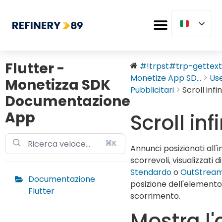
Flutter -
#!trpst#trp-gettext 
Monetize App SD...
Us
Monetizza SDK
Pubblicitari
Scroll infin
Documentazione
App
Scroll inf
⌘K
Annunci posizionati all'
scorrevoli, visualizzat
Stendardo
o
OutStrea
Documentazione
posizione dell'elemento a
Flutter
scorrimento.
Mostra l'