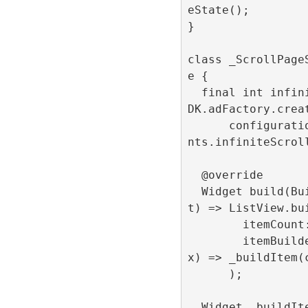
eState();

}

class _ScrollPage
e {

  final int infiniteScrollId = R89S
DK.adFactory.creat
      configurationId: ConfigConsta
nts.infiniteScroll
  @override

  Widget build(BuildContext contex
t) => ListView.bui
        itemCount: 500,

        itemBuilder: (context, inde
x) => _buildItem(c
      );

  Widget _buildItem(context, index) 