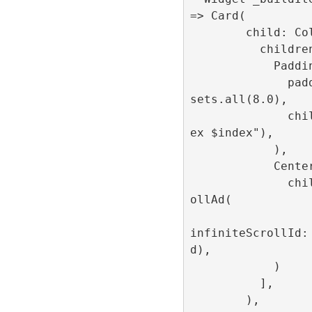
=> Card(

        child: Column(

          children: [

            Padding(

              padding: const EdgeIn
sets.all(8.0),

              child: Text("Item ind
ex $index"),

            ),

            Center(

              child: R89InfiniteScr
ollAd(

                  itemIndex: index,
infiniteScrollId:
d),

            )

          ],

        ),
