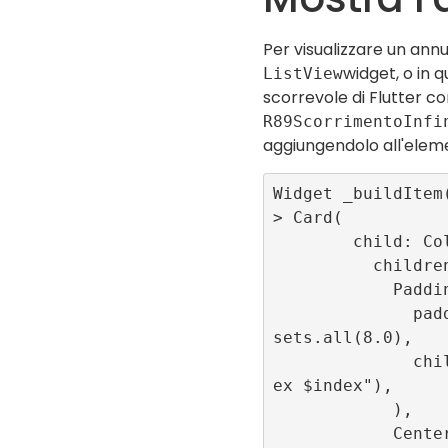
Per visualizzare un annu
widget, o in q
ListView
scorrevole di Flutter co
R89ScorrimentoInfi
aggiungendolo all'elem
Widget _buildItem
> Card(

        child: Column(

          children: [

            Padding(

              padding: const EdgeIn
sets.all(8.0),

              child: Text("Item ind
ex $index"),

            ),

            Center(
