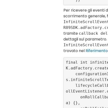
Per ricevere gli eventi de
scorrimento generale, f
InfiniteScrollEven
R89SDK.adFactory.c
tramite
callback del
dettagli sul parametro.
InfiniteScrollEven
trovato nel
Riferimento
final int infinit
K.adFactory.create
    configurationId: ConfigConstant
s.infiniteScrollTe
    lifecycleCallbacks: InfiniteScr
ollEventListener.c
      onRollCallback: (itemIdInDat
a) {},
