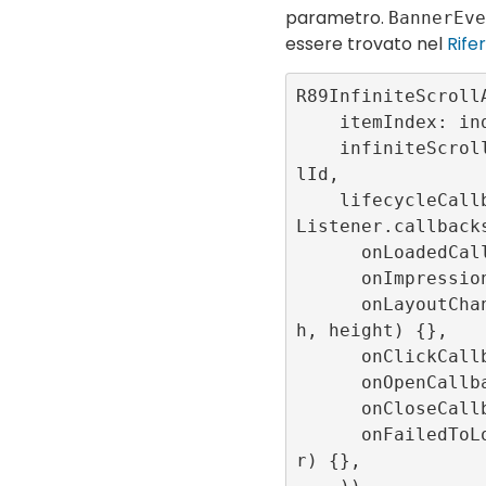
parametro.
BannerEve
essere trovato nel
Rife
R89InfiniteScrollA
    itemIndex: index,

    infiniteScrollId: infiniteScrol
lId,

    lifecycleCallbacks: BannerEvent
Listener.callbacks
      onLoadedCallback: () {},

      onImpressionCallback: () {},

      onLayoutChangeCallback: (widt
h, height) {},

      onClickCallback: () {},

      onOpenCallback: () {},

      onCloseCallback: () {},

      onFailedToLoadCallback: (erro
r) {},
