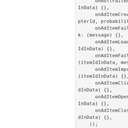
      onRollFailedCallback: (itemId
InData) {},

      onAdItemCreatedCallback: (ada
pterId, probabilit
      onAdItemFailedToCreateCallbac
k: (message) {},

      onAdItemLoadedCallback: (item
IdInData) {},

      onAdItemFailedToLoadCallback: 
(itemIdInData, mes
      onAdItemImpressionCallback: 
(itemIdInData) {},
      onAdItemClickCallback: (itemI
dInData) {},

      onAdItemOpenCallback: (itemId
InData) {},

      onAdItemCloseCallback: (itemI
dInData) {},
