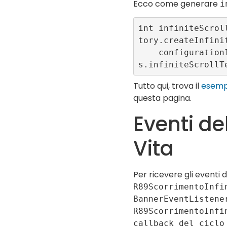
Ecco come generare
i
int infiniteScrol
tory.createInfinit
    configurationId: ConfigConstant
Tutto qui, trova il
esemp
questa pagina.
Eventi del
Vita
Per ricevere gli eventi d
R89ScorrimentoInfi
BannerEventListene
R89ScorrimentoInfi
callback del ciclo