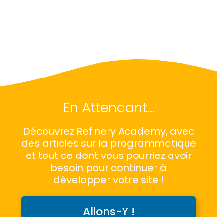
En Attendant…
Découvrez Refinery Academy, avec
des articles sur la programmatique
et tout ce dont vous pourriez avoir
besoin pour continuer à
développer votre site !
Allons-Y !